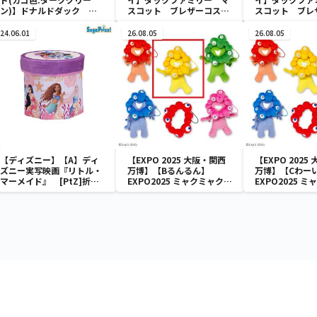
ン)】ドナルドダック ミ
スコット ブレザーコスチ
スコット ブレ
ニメッシュカゴ
ューム
ューム
24.06.01
26.08.05
26.08.05
【ディズニー】【A】ディ
【EXPO 2025 大阪・関西
【EXPO 2025
ズニー実写映画『リトル・
万博】【Bるんるん】
万博】【Cわー
マーメイド』 [PtZ]折り
EXPO2025 ミャクミャク
EXPO2025 
畳みボックスチェアー
カラフルゴム紐付きぬいぐ
カラフルゴム紐
るみ
るみ