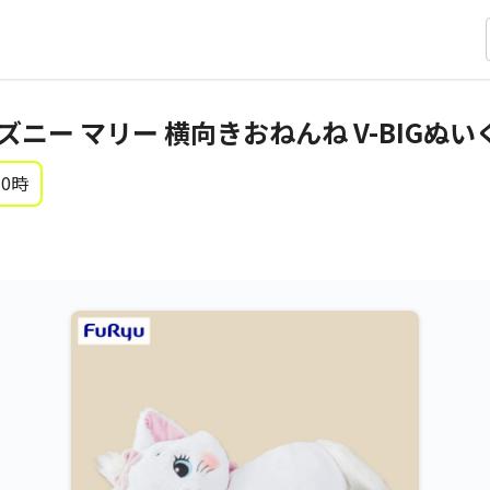
ニー マリー 横向きおねんね V-BIGぬい
 0時