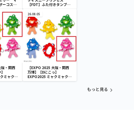
ザーコスチ
【FDT】ふた付きタンブラ
ー
26.08.05
 大阪・関西
【EXPO 2025 大阪・関西
い】
万博】【Dにこっ】
ミャクミャク
EXPO2025 ミャクミャク
付きぬいぐ
カラフルゴム紐付きぬいぐ
るみ
もっと見る