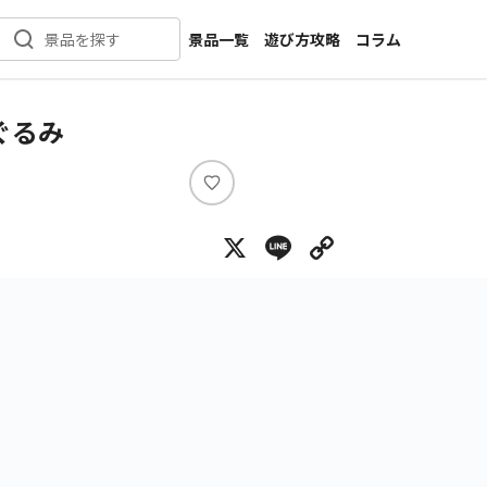
景品一覧
遊び方攻略
コラム
景品を探す
新着景品
インタビュー
カテゴリ一覧
ニュース
ぐるみ
作品名一覧
店舗
メーカー一覧
開発
い
い
攻略
X
Line
Copy Lin
ね
プライズ
イベント
キャラ特集