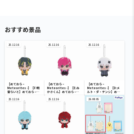
おすすめ景品
25.12.16
25.12.16
25.12.16
【めておら –
【めておら –
【めておら –
Meteorites -】【F:明
Meteorites -】【E:み
Meteorites -】【D:メ
雷らいと】めておら –
かさくん】めておら –
ルト・ダ・テンシ】めて
Meteorites – ちびぐる
Meteorites – ちびぐる
おら – Meteorites – ち
み
25.12.16
み
25.12.16
びぐるみ
26.08.05