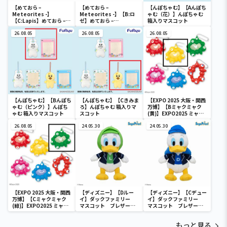
【めておら –
【めておら –
【んぽちゃむ】【Aんぽち
Meteorites -】
Meteorites -】【B:ロ
ゃむ（花）】んぽちゃむ
【C:Lapis】めておら –
ゼ】めておら –
箱入りマスコット
Meteorites – ちびぐる
Meteorites – ちびぐる
み
26.08.05
み
26.08.05
26.08.05
【んぽちゃむ】【Bんぽち
【んぽちゃむ】【Cきみま
【EXPO 2025 大阪・関西
ゃむ（ピンク）】んぽち
ろ】んぽちゃむ 箱入りマ
万博】【Bミャクミャク
ゃむ 箱入りマスコット
スコット
(黄)】EXPO2025 ミャク
ミャク カラフルスクイー
26.08.05
24.05.30
ズマスコット
24.05.30
【EXPO 2025 大阪・関西
【ディズニー】【Dルー
【ディズニー】【Cデュー
万博】【Cミャクミャク
イ】ダックファミリー
イ】ダックファミリー
(緑)】EXPO2025 ミャク
マスコット ブレザーコ
マスコット ブレザーコ
ミャク カラフルスクイー
スチューム
スチューム
ズマスコット
もっと見る