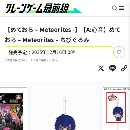
【めておら – Meteorites -】【A:心音】めて
おら – Meteorites – ちびぐるみ
2025年12月16日 0時
発売予定：
い
※実際の発売日はサービスをご確認ください。
い
X
Li
ね