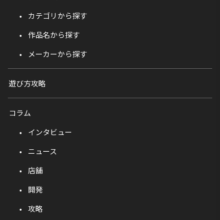
カテゴリから探す
作品名から探す
メーカーから探す
遊び方攻略
コラム
インタビュー
ニュース
店舗
開発
攻略