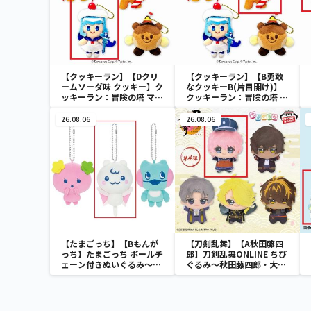
【クッキーラン】【Dクリ
【クッキーラン】【B勇敢
ームソーダ味 クッキー】ク
なクッキーB(片目開け)】
ッキーラン：冒険の塔 マス
クッキーラン：冒険の塔 マ
コット2
スコット2
26.08.06
26.08.06
【たまごっち】【Bもんが
【刀剣乱舞】【A秋田藤四
っち】たまごっち ボールチ
郎】刀剣乱舞ONLINE ちび
ェーン付きぬいぐるみ～
ぐるみ～秋田藤四郎・大倶
Tamagotchi Paradise～
利伽羅・へし切長谷部・獅
vol.3
子王・火車切～