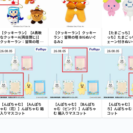
【クッキーラン】【A勇敢
【クッキーラン】クッキー
【たまごっち】
なクッキーA(両目閉じ)】
ラン：冒険の塔 BIGぬいぐ
っち】たまごっ
クッキーラン：冒険の塔 マ
るみ2
ェーン付きぬい
スコット2
Tamagotchi P
vol.3
26.08.05
26.08.05
26.08.05
【んぽちゃむ】【Aんぽち
【んぽちゃむ】【Bんぽち
【んぽちゃむ】
ゃむ（花）】んぽちゃむ 箱
ゃむ（ピンク）】んぽちゃ
ろ】んぽちゃむ
入りマスコット
む 箱入りマスコット
コット