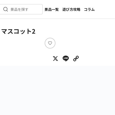
景品一覧
遊び方攻略
コラム
景品を探す
新着景品
インタビュー
カテゴリ一覧
ニュース
 マスコット2
作品名一覧
店舗
メーカー一覧
開発
い
い
攻略
X
Line
Copy Lin
ね
プライズ
イベント
キャラ特集