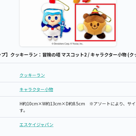
】クッキーラン：冒険の塔 マスコット2 / キャラクター小物 (ク
クッキーラン
キャラクター小物
H約10cm×W約13cm×D約8.5cm ※アソートにより、
す。
エスケイジャパン