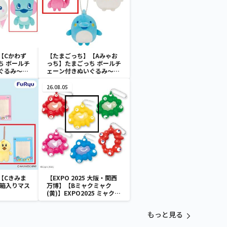
【Cかわず
【たまごっち】【Aみゃお
ち ボールチ
っち】たまごっち ボールチ
ぐるみ～
ェーン付きぬいぐるみ～
aradise～
Tamagotchi Paradise～
vol.2-R
26.08.05
【Cきみま
【EXPO 2025 大阪・関西
 箱入りマス
万博】【Bミャクミャク
(黄)】EXPO2025 ミャクミ
ャク カラフルスクイーズマ
スコット
もっと見る