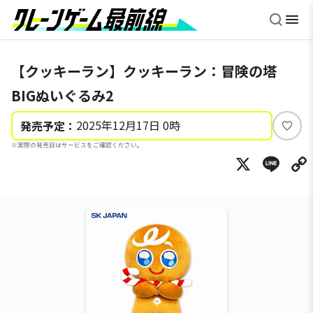
【クッキーラン】クッキーラン：冒険の塔
BIGぬいぐるみ2
2025年12月17日 0時
発売予定：
い
※実際の発売日はサービスをご確認ください。
い
X
Li
ね