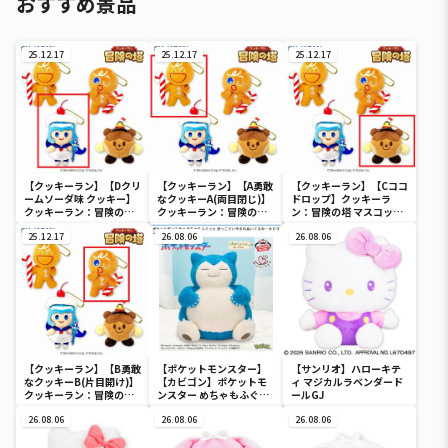
おすすめ景品
25.12.17
25.12.17
25.12.17
【クッキーラン】【Dクリ
【クッキーラン】【A勇敢
【クッキーラン】【Cココ
ームソーダ味 クッキー】
なクッキーA(両目閉じ)】
ドロップ】クッキーラ
クッキーラン：冒険の塔
クッキーラン：冒険の塔
ン：冒険の塔 マスコット
マスコット2
マスコット2
2
25.12.17
26.08.06
26.08.06
【クッキーラン】【B勇敢
【ポケットモンスター】
【サンリオ】ハローキテ
なクッキーB(片目開け)】
【カビゴン】ポケットモ
ィ マジカルラベンダード
クッキーラン：冒険の塔
ンスター めちゃもふぐっ
ールGJ
マスコット2
と ほっこりいやされぬい
26.08.06
ぐるみ～カビゴン～
26.08.06
26.08.06