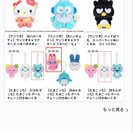
ディ マーメイドver. ～
【サンリオ】【Aハローキ
【サンリオ】【Bハンギョ
【サンリオ】バッドばつ
ティ】サンリオキャラク
ドン】サンリオキャラク
丸 スーパーラージぬい
ターズ ハオハオネオンタ
ターズ うるベビ・ちょい
ぐるみ ぷくっとVer.
ウンドールBIGタイプ1
デカドール
26.08.06
26.08.06
26.08.06
【たまごっち】【Cかわず
【たまごっち】【Aみゃお
【たまごっち】【Bもんが
っち】たまごっち ボール
っち】たまごっち ボール
っち】たまごっち ボール
チェーン付きぬいぐるみ
チェーン付きぬいぐるみ
チェーン付きぬいぐるみ
～Tamagotchi
～Tamagotchi
～Tamagotchi
Paradise～vol.3
Paradise～vol.2-R
Paradise～vol.3
もっと見る