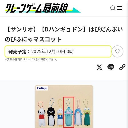
【サンリオ】【Dハンギョドン】はぴだんぶい
のびふにゃマスコット
2025年12月10日 0時
発売予定：
い
※実際の発売日はサービスをご確認ください。
い
X
Li
ね