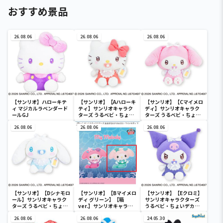
おすすめ景品
26.08.06
26.08.06
26.08.06
【サンリオ】ハローキテ
【サンリオ】【Aハローキ
【サンリオ】【Cマイメロ
ィ マジカルラベンダード
ティ】サンリオキャラク
ディ】サンリオキャラク
ールGJ
ターズ うるベビ・ちょい
ターズ うるベビ・ちょい
デカドール
デカドール
26.08.06
26.08.06
26.08.06
【サンリオ】【Dシナモロ
【サンリオ】【Bマイメロ
【サンリオ】【Eクロミ】
ール】サンリオキャラク
ディ グリーン】【箱
サンリオキャラクターズ
ターズ うるベビ・ちょい
ver.】サンリオキャラク
うるベビ・ちょいデカド
デカドール
ターズ おおきな
ール
26.08.06
SOFVIMATES～マイメロ
26.08.06
24.05.30