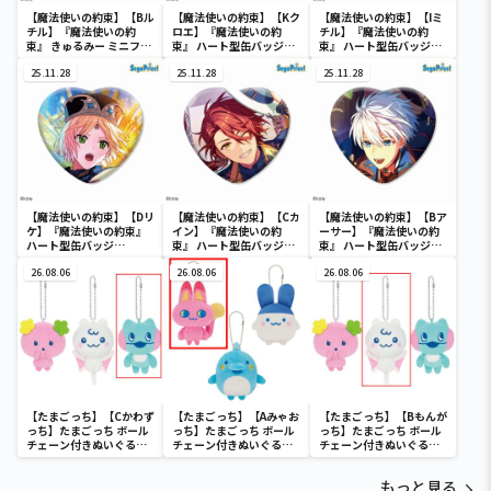
【魔法使いの約束】【Bル
【魔法使いの約束】【Kク
【魔法使いの約束】【Iミ
チル】『魔法使いの約
ロエ】『魔法使いの約
チル】『魔法使いの約
束』 きゅるみー ミニフィ
束』 ハート型缶バッジ
束』 ハート型缶バッジ
ギュア“ミスラ＆ルチル”
Vol.1（EX）
Vol.2（EX）
25.11.28
25.11.28
25.11.28
【魔法使いの約束】【Dリ
【魔法使いの約束】【Cカ
【魔法使いの約束】【Bア
ケ】『魔法使いの約束』
イン】『魔法使いの約
ーサー】『魔法使いの約
ハート型缶バッジ
束』 ハート型缶バッジ
束』 ハート型缶バッジ
Vol.1（EX）
Vol.1（EX）
Vol.1（EX）
26.08.06
26.08.06
26.08.06
【たまごっち】【Cかわず
【たまごっち】【Aみゃお
【たまごっち】【Bもんが
っち】たまごっち ボール
っち】たまごっち ボール
っち】たまごっち ボール
チェーン付きぬいぐるみ
チェーン付きぬいぐるみ
チェーン付きぬいぐるみ
～Tamagotchi
～Tamagotchi
～Tamagotchi
Paradise～vol.3
Paradise～vol.2-R
Paradise～vol.3
もっと見る