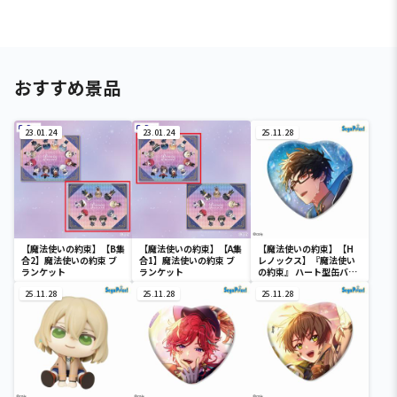
おすすめ景品
23.01.24
23.01.24
25.11.28
【魔法使いの約束】【B集
【魔法使いの約束】【A集
【魔法使いの約束】【H
合2】魔法使いの約束 ブ
合1】魔法使いの約束 ブ
レノックス】『魔法使い
ランケット
ランケット
の約束』 ハート型缶バッ
ジVol.2（EX）
25.11.28
25.11.28
25.11.28