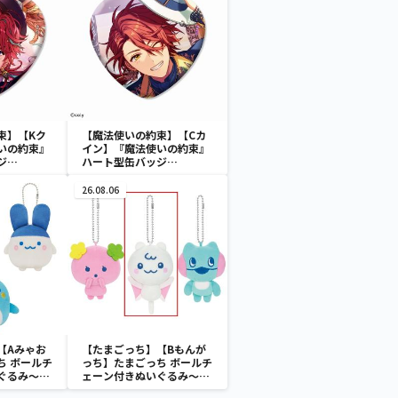
束】【Kク
【魔法使いの約束】【Cカ
いの約束』
イン】『魔法使いの約束』
ジ
ハート型缶バッジ
Vol.1（EX）
26.08.06
【Aみゃお
【たまごっち】【Bもんが
ち ボールチ
っち】たまごっち ボールチ
ぐるみ～
ェーン付きぬいぐるみ～
aradise～
Tamagotchi Paradise～