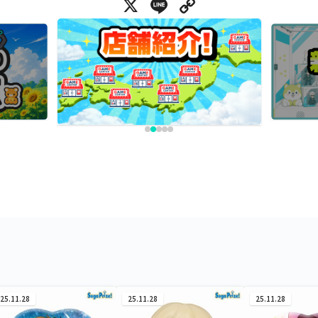
X
Line
Copy Link
25.11.28
25.11.28
25.11.28