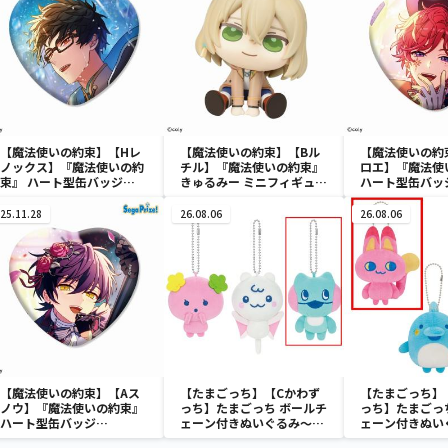
【魔法使いの約束】【Hレ
【魔法使いの約束】【Bル
【魔法使いの約
ノックス】『魔法使いの約
チル】『魔法使いの約束』
ロエ】『魔法使
束』 ハート型缶バッジ
きゅるみー ミニフィギュ
ハート型缶バッ
Vol.2（EX）
ア“ミスラ＆ルチル”
Vol.1（EX）
25.11.28
26.08.06
26.08.06
【魔法使いの約束】【Aス
【たまごっち】【Cかわず
【たまごっち】
ノウ】『魔法使いの約束』
っち】たまごっち ボールチ
っち】たまごっ
ハート型缶バッジ
ェーン付きぬいぐるみ～
ェーン付きぬい
Vol.2（EX）
Tamagotchi Paradise～
Tamagotchi P