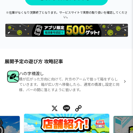
※在庫がなくなり次第終了となります。サービスサイトで実際の取り扱いを確認してくださ
い。
展開予定の遊び方 攻略記事
ハの字橋渡し
橋が広がった方向に向けて、片方のアームで狙って箱をずらし
ていきます。 箱が広い方へ移動したら、通常の橋渡し設定と同
様、バーの間に落とすように狙います。
X
Line
Copy Link