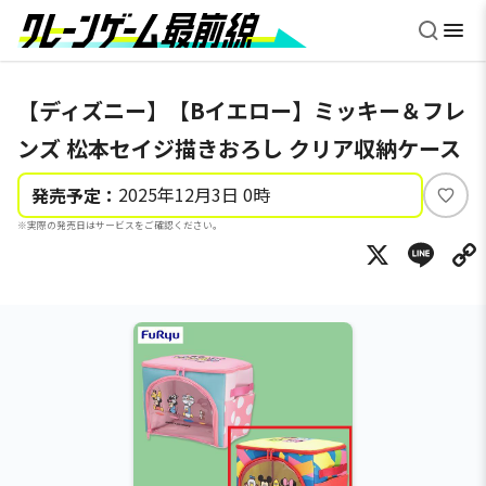
【ディズニー】【Bイエロー】ミッキー＆フレ
ンズ 松本セイジ描きおろし クリア収納ケース
2025年12月3日 0時
発売予定：
い
※実際の発売日はサービスをご確認ください。
い
X
Li
ね