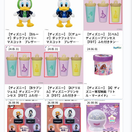
【ディズニー】【Dルー
【ディズニー】【Cデュー
【ディズニー】【Cベル】
イ】ダックファミリー
イ】ダックファミリー
ディズニープリンセス
マスコット ブレザーコ
マスコット ブレザーコ
【FDT】ふた付きタンブ
スチューム
スチューム
ラー
24.05.31
24.05.31
24.06.01
【ディズニー】【Bラプン
【ディズニー】【Aアリエ
【ディズニー】【A】ディ
ツェル】ディズニープリ
ル】ディズニープリンセ
ズニー実写映画『リト
ンセス 【FDT】ふた付き
ス 【FDT】ふた付きタン
ル・マーメイド』
タンブラー
ブラー
[PtZ]折り畳みボックス
26.08.06
26.08.06
チェアー
26.08.06