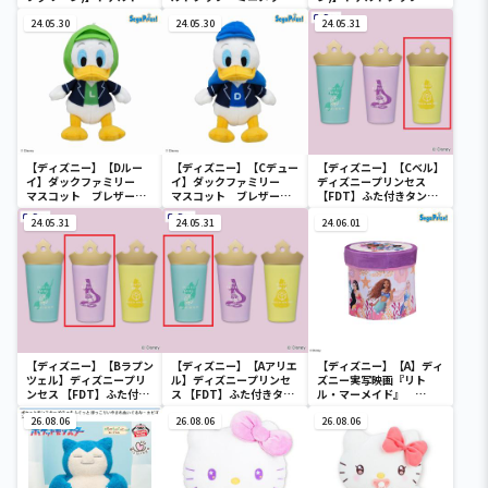
ック ミニメッシュカゴ
ュカゴ
ニメッシュカゴ
24.05.30
24.05.30
24.05.31
【ディズニー】【Dルー
【ディズニー】【Cデュー
【ディズニー】【Cベル】
イ】ダックファミリー
イ】ダックファミリー
ディズニープリンセス
マスコット ブレザーコ
マスコット ブレザーコ
【FDT】ふた付きタンブ
スチューム
スチューム
ラー
24.05.31
24.05.31
24.06.01
【ディズニー】【Bラプン
【ディズニー】【Aアリエ
【ディズニー】【A】ディ
ツェル】ディズニープリ
ル】ディズニープリンセ
ズニー実写映画『リト
ンセス 【FDT】ふた付き
ス 【FDT】ふた付きタン
ル・マーメイド』
タンブラー
ブラー
[PtZ]折り畳みボックス
26.08.06
26.08.06
チェアー
26.08.06