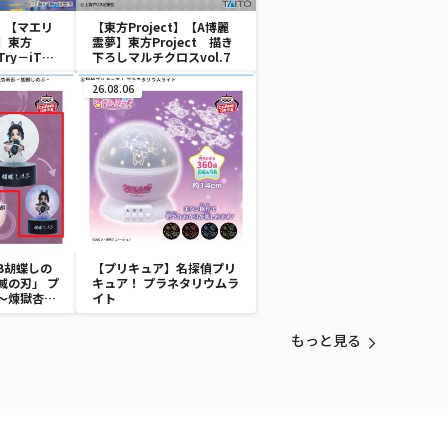
t】【マエリ
【東方Project】【A博麗
】東方
霊夢】東方Project 描き
－Try－iT
下ろしマルチクロスvol.7
封倶楽部・マエ
ンー
26.08.06
B胡蝶しの
【プリキュア】名探偵プリ
滅の刃」 プ
キュア！ プラネタリウムラ
～煉獄杏寿
イト
～
もっと見る