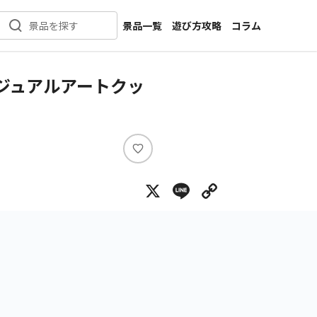
景品一覧
遊び方攻略
コラム
景品を探す
新着景品
インタビュー
カテゴリ一覧
ニュース
しビジュアルアートクッ
作品名一覧
店舗
メーカー一覧
開発
攻略
い
プライズ
い
X
Line
Copy Lin
ね
イベント
キャラ特集