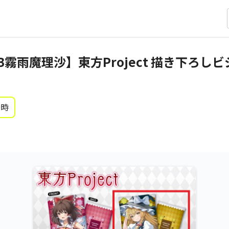
】【B霧雨魔理沙】東方Project 描き下ろ
0時