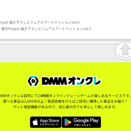
roject 描き下ろしビジュアルアートクッションvol.3
】東方Project 描き下ろしビジュアルアートクッションvol.3
DMMオンクレは自宅にて24時間オンラインクレーンゲームが楽しめるサービスです
遊べる景品は3,000点以上！発送依頼を行えばご自宅に獲得した景品をお届け！
ゲット保証機能があるので、初心者の方でも安心して楽しめます。