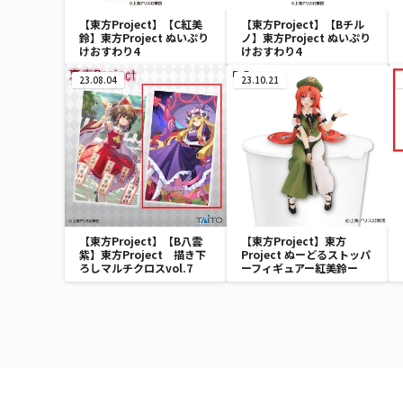
【東方Project】【C紅美
【東方Project】【Bチル
鈴】東方Project ぬいぷり
ノ】東方Project ぬいぷり
けおすわり4
けおすわり4
23.08.04
23.10.21
【東方Project】【B八雲
【東方Project】東方
紫】東方Project 描き下
Project ぬーどるストッパ
ろしマルチクロスvol.7
ーフィギュアー紅美鈴ー