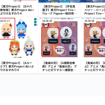
【東方Project】【D十六
【東方Project】【宇佐見
【東方Projec
夜咲夜】東方Project ぬい
蓮子】東方Project Trio－
ベリー・ハーン
ぷりけおすわり4
Try－iT Figureー秘封倶楽
Project Trio
部・宇佐見蓮子ー
Figureー秘
リベリー・ハー
26.07.17
26.08.06
26.08.06
【東方Project】【Aルー
【鬼滅の刃】【A煉獄杏寿
【鬼滅の刃】【
ミア】東方Project ぬいぷ
郎】アニメ「鬼滅の刃」 プ
ぶ】アニメ「鬼
りけおすわり4
チっと灯りマス～煉獄杏寿
チっと灯りマス
郎・胡蝶しのぶ～
郎・胡蝶しのぶ