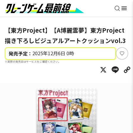
【東方Project】【A博麗霊夢】東方Project
描き下ろしビジュアルアートクッションvol.3
2025年12月6日 0時
発売予定：
い
※実際の発売日はサービスをご確認ください。
い
X
Li
ね