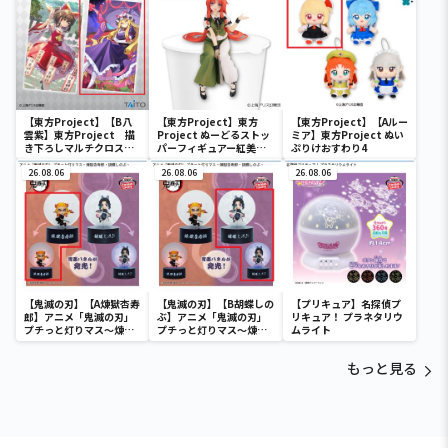
【東方Project】【B八
【東方Project】東方
【東方Project】【Aルー
雲紫】東方Project 描
Project ぬーどるストッ
ミア】東方Project ぬい
き下ろしマルチクロス
パーフィギュアー紅美鈴
ぷりけおすわり4
vol.7
ー
26.08.06
26.08.06
26.08.06
【鬼滅の刃】【A煉獄杏寿
【鬼滅の刃】【B胡蝶しの
【プリキュア】名探偵プ
郎】アニメ「鬼滅の刃」
ぶ】アニメ「鬼滅の刃」
リキュア！ プラネタリウ
プチっと灯りマス～煉獄
プチっと灯りマス～煉獄
ムライト
杏寿郎・胡蝶しのぶ～
杏寿郎・胡蝶しのぶ～
もっと見る