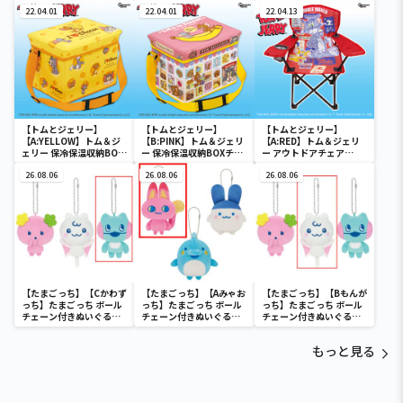
けファン
けファン
22.04.01
22.04.01
22.04.13
【トムとジェリー】
【トムとジェリー】
【トムとジェリー】
【A:YELLOW】トム＆ジ
【B:PINK】トム＆ジェリ
【A:RED】トム＆ジェリ
ェリー 保冷保温収納BOX
ー 保冷保温収納BOXチェ
ー アウトドアチェア
チェア
ア
Ver.3
26.08.06
26.08.06
26.08.06
【たまごっち】【Cかわず
【たまごっち】【Aみゃお
【たまごっち】【Bもんが
っち】たまごっち ボール
っち】たまごっち ボール
っち】たまごっち ボール
チェーン付きぬいぐるみ
チェーン付きぬいぐるみ
チェーン付きぬいぐるみ
～Tamagotchi
～Tamagotchi
～Tamagotchi
Paradise～vol.3
Paradise～vol.2-R
Paradise～vol.3
もっと見る