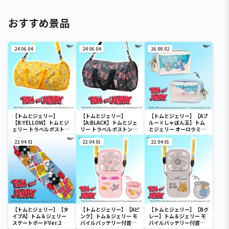
おすすめ景品
24.06.04
24.06.04
26.08.02
【トムとジェリー】
【トムとジェリー】
【トムとジェリー】【Aブ
【B:YELLOW】トムとジ
【A:BLACK】トムとジェ
ルー×しゃぼん玉】トム
ェリー トラベルボストン
リー トラベルボストンバ
とジェリー オーロラミニ
バック
ック
ポーチ
22.04.01
22.04.01
22.04.01
【トムとジェリー】【タ
【トムとジェリー】【Aピ
【トムとジェリー】【Bグ
イプA】トム＆ジェリー
ンク】トム＆ジェリー モ
レー】トム＆ジェリー モ
スケートボードVer.2
バイルバッテリー付首か
バイルバッテリー付首か