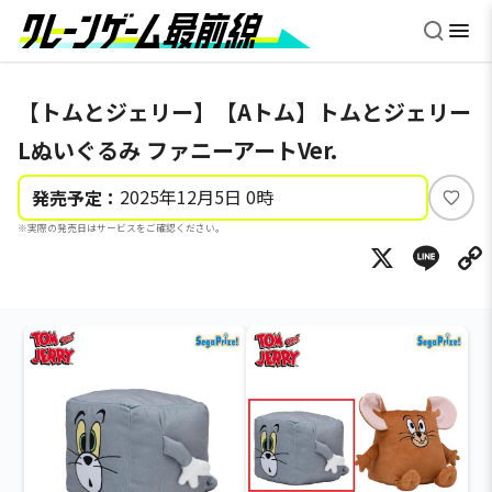
【トムとジェリー】【Aトム】トムとジェリー
Lぬいぐるみ ファニーアートVer.
2025年12月5日 0時
発売予定：
い
※実際の発売日はサービスをご確認ください。
い
X
Li
ね