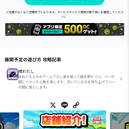
※在庫がなくなり次第終了となります。サービスサイトで実際の取り扱いを確認してくださ
い。
展開予定の遊び方 攻略記事
橋わたし
左右どちらかのアームで少し奥を狙って箱を寄せつつ、バーの
間にハマったら角を落とすか、浮いている方を持ち上げてバー
の間に落とします。
X
Line
Copy Link