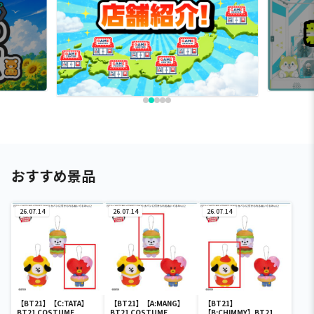
おすすめ景品
26.07.14
26.07.14
26.07.14
【BT21】【C:TATA】
【BT21】【A:MANG】
【BT21】
BT21 COSTUME
BT21 COSTUME
【B:CHIMMY】BT21