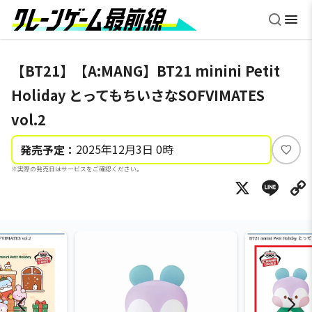
【BT21】【A:MANG】BT21 minini Petit
Holiday とってもちいさなSOFVIMATES
vol.2
2025年12月3日 0時
発売予定：
い
※実際の発売日はサービスをご確認ください。
い
X
Li
ね