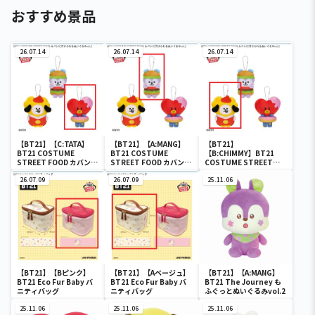
おすすめ景品
26.07.14
26.07.14
26.07.14
【BT21】【C:TATA】
【BT21】【A:MANG】
【BT21】
BT21 COSTUME
BT21 COSTUME
【B:CHIMMY】BT21
STREET FOOD カバンに
STREET FOOD カバンに
COSTUME STREET
付けられるぬいぐるみ
付けられるぬいぐるみ
FOOD カバンに付けられ
vol.2
26.07.09
vol.2
26.07.09
るぬいぐるみvol.2
25.11.06
【BT21】【Bピンク】
【BT21】【Aベージュ】
【BT21】【A:MANG】
BT21 Eco Fur Baby バ
BT21 Eco Fur Baby バ
BT21 The Journey も
ニティバッグ
ニティバッグ
ふぐっとぬいぐるみvol.2
25.11.06
25.11.06
25.11.06