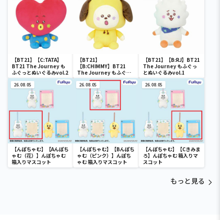
【BT21】【C:TATA】
【BT21】
【BT21】【B:RJ】BT21
BT21 The Journey も
【B:CHIMMY】BT21
The Journey もふぐっ
ふぐっとぬいぐるみvol.2
The Journey もふぐっ
とぬいぐるみvol.1
とぬいぐるみvol.2
26.08.05
26.08.05
26.08.05
【んぽちゃむ】【Aんぽち
【んぽちゃむ】【Bんぽち
【んぽちゃむ】【Cきみま
ゃむ（花）】んぽちゃむ
ゃむ（ピンク）】んぽち
ろ】んぽちゃむ 箱入りマ
箱入りマスコット
ゃむ 箱入りマスコット
スコット
もっと見る