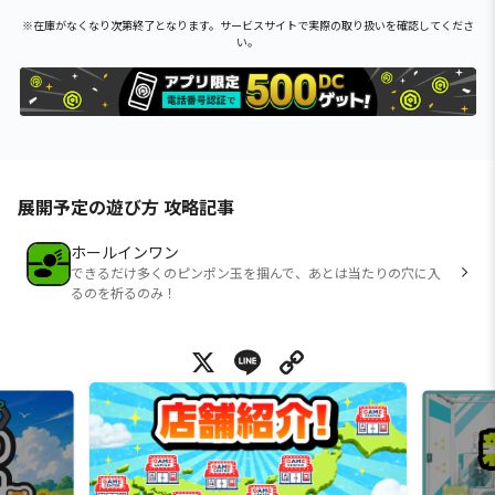
※在庫がなくなり次第終了となります。サービスサイトで実際の取り扱いを確認してくださ
い。
展開予定の遊び方 攻略記事
ホールインワン
できるだけ多くのピンポン玉を掴んで、あとは当たりの穴に入
るのを祈るのみ！
X
Line
Copy Link