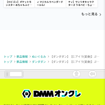
【カビゴン】ポケットモ
ィ マジカルラベンダード
ティ】サンリオキャラク
ンスター めちゃもふぐっ
ールGJ
ターズ うるベビ・ちょい
と ほっこりいやされぬい
デカドール
ぐるみ～カビゴン～
もっと見る
トップ
景品情報
ぬいぐるみ
【ダンダダン】【C:アイラ(変身)】ぷちっしゅ！ TVアニメ『ダンダダン』
トップ
景品情報
ダンダダン
【ダンダダン】【C:アイラ(変身)】ぷちっしゅ！ TVアニメ『ダンダダン』