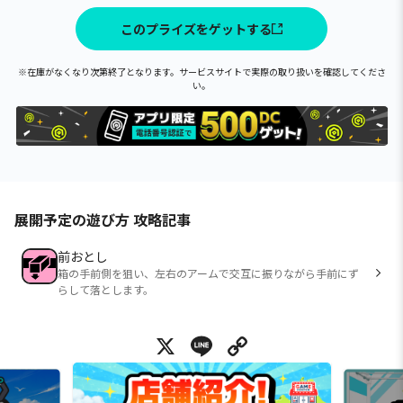
このプライズをゲットする
※在庫がなくなり次第終了となります。サービスサイトで実際の取り扱いを確認してくださ
い。
展開予定の遊び方 攻略記事
前おとし
箱の手前側を狙い、左右のアームで交互に振りながら手前にず
らして落とします。
X
Line
Copy Link