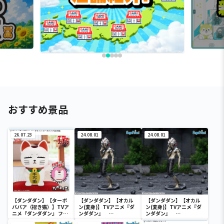
おすすめ景品
26.07.23
24.08.01
24.08.01
【ダンダダン】【ターボ
【ダンダダン】【オカル
【ダンダダン】【オカル
ババア（招き猫）】TVア
ン(変身)】TVアニメ『ダ
ン(変身)】TVアニメ『ダ
ニメ『ダンダダン』 フィ
ンダダン』
ンダダン』
グライフ! ターボババア
Luminasta “オカルン
Luminasta “オカルン