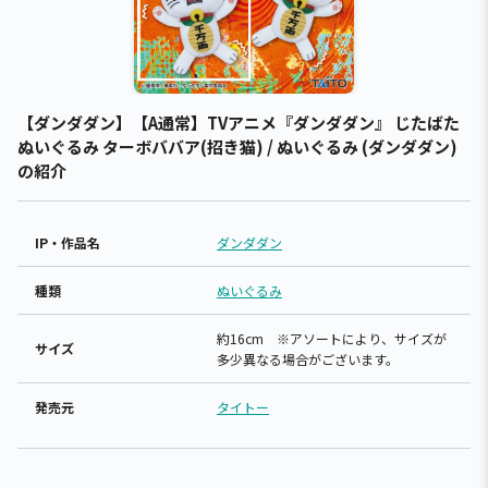
【ダンダダン】【A通常】TVアニメ『ダンダダン』 じたばた
ぬいぐるみ ターボババア(招き猫) / ぬいぐるみ (ダンダダン)
の紹介
IP・作品名
ダンダダン
種類
ぬいぐるみ
約16cm ※アソートにより、サイズが
サイズ
多少異なる場合がございます。
発売元
タイトー