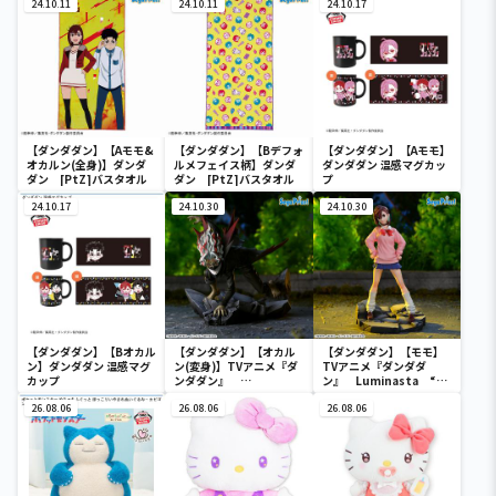
(招き猫)
24.10.11
（変身）”Vol.2 Ver.1.5
24.10.11
（変身）”Vol.2 Ver.1.5
24.10.17
【ダンダダン】【Aモモ&
【ダンダダン】【Bデフォ
【ダンダダン】【Aモモ】
オカルン(全身)】ダンダ
ルメフェイス柄】ダンダ
ダンダダン 温感マグカッ
ダン [PtZ]バスタオル
ダン [PtZ]バスタオル
プ
24.10.17
24.10.30
24.10.30
【ダンダダン】【Bオカル
【ダンダダン】【オカル
【ダンダダン】【モモ】
ン】ダンダダン 温感マグ
ン(変身)】TVアニメ『ダ
TVアニメ『ダンダダ
カップ
ンダダン』
ン』 Luminasta “モ
Luminasta “オカルン
モ”Vol.1
26.08.06
（変身）”Vol.1
26.08.06
26.08.06