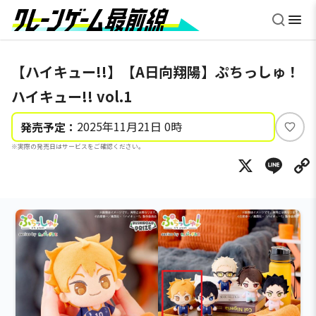
【ハイキュー!!】【A日向翔陽】ぷちっしゅ！
ハイキュー!! vol.1
2025年11月21日 0時
発売予定：
い
※実際の発売日はサービスをご確認ください。
い
X
Li
ね