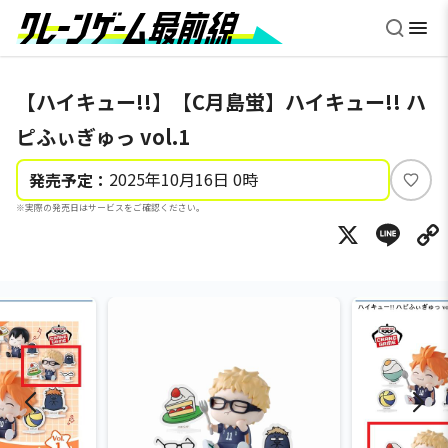
【ハイキュー!!】【C月島蛍】ハイキュー!! ハ
ピふぃぎゅっ vol.1
2025年10月16日 0時
発売予定：
い
※実際の発売日はサービスをご確認ください。
い
X
Li
ね