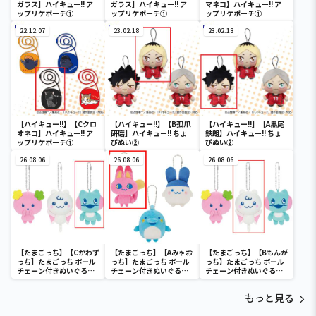
ガラス】ハイキュー!! ア
ガラス】ハイキュー!! ア
マネコ】ハイキュー!! ア
ップリケポーチ①
ップリケポーチ①
ップリケポーチ①
22.12.07
23.02.18
23.02.18
【ハイキュー!!】【Cクロ
【ハイキュー!!】【B孤爪
【ハイキュー!!】【A黒尾
オネコ】ハイキュー!! ア
研磨】ハイキュー!! ちょ
鉄朗】ハイキュー!! ちょ
ップリケポーチ①
ぴぬい②
ぴぬい②
26.08.06
26.08.06
26.08.06
【たまごっち】【Cかわず
【たまごっち】【Aみゃお
【たまごっち】【Bもんが
っち】たまごっち ボール
っち】たまごっち ボール
っち】たまごっち ボール
チェーン付きぬいぐるみ
チェーン付きぬいぐるみ
チェーン付きぬいぐるみ
～Tamagotchi
～Tamagotchi
～Tamagotchi
Paradise～vol.3
Paradise～vol.2-R
Paradise～vol.3
もっと見る