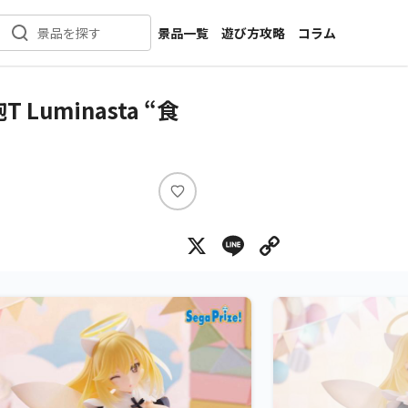
景品一覧
遊び方攻略
コラム
景品を探す
新着景品
インタビュー
カテゴリ一覧
ニュース
minasta “食
作品名一覧
店舗
メーカー一覧
開発
攻略
い
プライズ
い
X
Line
Copy Lin
ね
イベント
キャラ特集