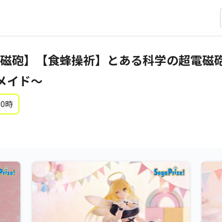
砲】【食蜂操祈】とある科学の超電磁砲T Lu
メイド～
 0時