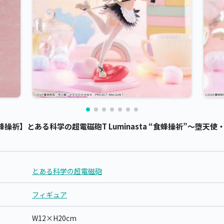
祈】とある科学の超電磁砲T Luminasta “食蜂操祈”～堕天使・メ
とある科学の超電磁砲
フィギュア
W12×H20cm