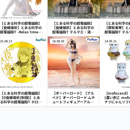
【とある科学の超電磁砲】
【とある科学の超電磁砲】
【とある科学の
【食蜂操祈】とある科学の
【食蜂操祈】とある科学の
【御坂美琴】と
超電磁砲T -Relax time-食
超電磁砲T テルマエ・湯～
超電磁砲T テ
蜂操祈
とぴあ ‐食蜂操祈‐
とぴあ ‐御坂
25.06.13
26.08.05
24.05.31
【とある科学の超電磁砲】
【オーバーロード】【アル
【mofusand
【D食蜂操祈(制服)】とあ
ベド】オーバーロード ムチ
(濃い赤)】mofu
る科学の超電磁砲T ホログ
ュートフィギュアーアルベ
ナツにゃんソフ
ラム缶バッジ(EX)
ド・aqua ver.ー
ア