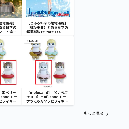
超電磁砲】
【とある科学の超電磁砲】
ある科学の
【御坂美琴】とある科学の
ルマエ・湯～
超電磁砲 ESPRESTO-
美琴‐
LEVEL5 Electromaster-
御坂美琴
24.05.31
】【Dベリー
【mofusand】【Cいちご
sand ドー
チョコ】mofusand ドー
ビフィギュ
ナツにゃんソフビフィギュ
ア
もっと見る