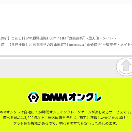
】とある科学の超電磁砲T Luminasta “食蜂操祈”～堕天使・メイド～
】【食蜂操祈】とある科学の超電磁砲T Luminasta “食蜂操祈”～堕天使・メイド
DMMオンクレは自宅にて24時間オンラインクレーンゲームが楽しめるサービスです
遊べる景品は3,000点以上！発送依頼を行えばご自宅に獲得した景品をお届け！
ゲット保証機能があるので、初心者の方でも安心して楽しめます。