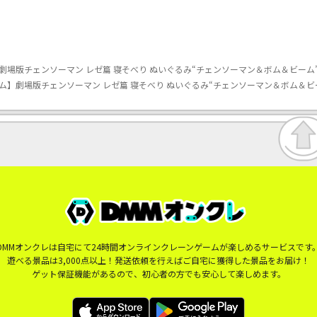
場版チェンソーマン レゼ篇 寝そべり ぬいぐるみ“チェンソーマン＆ボム＆ビーム”
ム】劇場版チェンソーマン レゼ篇 寝そべり ぬいぐるみ“チェンソーマン＆ボム＆ビー
DMMオンクレは自宅にて24時間オンラインクレーンゲームが楽しめるサービスです
遊べる景品は3,000点以上！発送依頼を行えばご自宅に獲得した景品をお届け！
ゲット保証機能があるので、初心者の方でも安心して楽しめます。