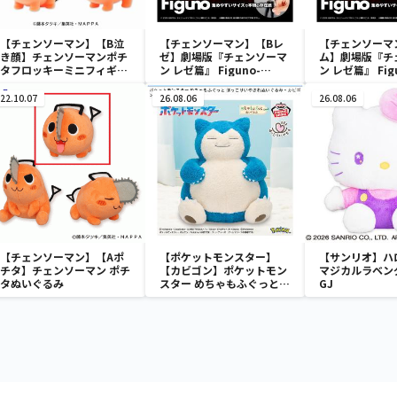
【チェンソーマン】【B泣
【チェンソーマン】【Bレ
【チェンソーマ
き顔】チェンソーマンポチ
ゼ】劇場版『チェンソーマ
ム】劇場版『チ
タフロッキーミニフィギュ
ン レゼ篇』 Figuno-
ン レゼ篇』 Fig
ア
DENJI＆REZE＆
DENJI＆REZE
CHAINSAW MAN＆BOMB-
CHAINSAW M
22.10.07
26.08.06
26.08.06
【チェンソーマン】【Aポ
【ポケットモンスター】
【サンリオ】ハ
チタ】チェンソーマン ポチ
【カビゴン】ポケットモン
マジカルラベン
タぬいぐるみ
スター めちゃもふぐっと
GJ
ほっこりいやされぬいぐる
み～カビゴン～