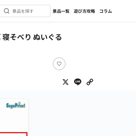
景品一覧
遊び方攻略
コラム
景品を探す
新着景品
インタビュー
カテゴリ一覧
ニュース
 寝そべり ぬいぐる
作品名一覧
店舗
メーカー一覧
開発
攻略
い
プライズ
い
X
Line
Copy Lin
ね
イベント
キャラ特集