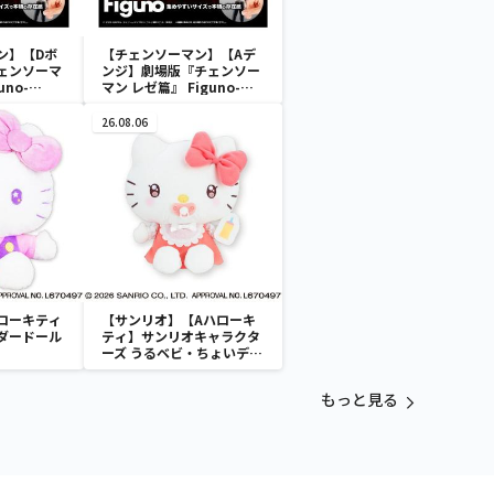
ン】【Dボ
【チェンソーマン】【Aデ
ェンソーマ
ンジ】劇場版『チェンソー
uno-
マン レゼ篇』 Figuno-
＆
DENJI＆REZE＆
AN＆BOMB-
CHAINSAW MAN＆BOMB-
26.08.06
ローキティ
【サンリオ】【Aハローキ
ダードール
ティ】サンリオキャラクタ
ーズ うるベビ・ちょいデカ
ドール
もっと見る