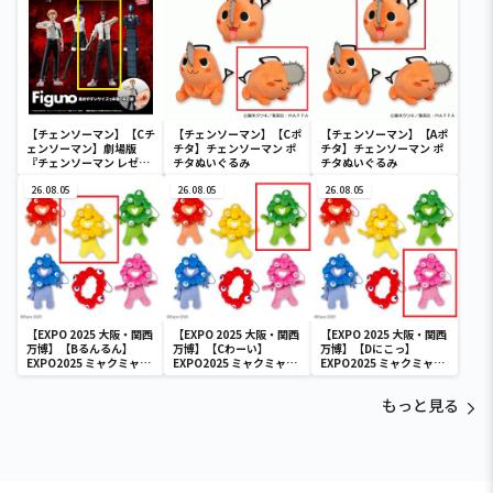
BOMB-
BOMB-
BOMB-
【チェンソーマン】【Cチ
【チェンソーマン】【Cポ
【チェンソーマン】【Aポ
ェンソーマン】劇場版
チタ】チェンソーマン ポ
チタ】チェンソーマン ポ
『チェンソーマン レゼ
チタぬいぐるみ
チタぬいぐるみ
篇』 Figuno-DENJI＆
REZE＆CHAINSAW MAN
26.08.05
26.08.05
26.08.05
＆BOMB-
【EXPO 2025 大阪・関西
【EXPO 2025 大阪・関西
【EXPO 2025 大阪・関西
万博】【Bるんるん】
万博】【Cわーい】
万博】【Dにこっ】
EXPO2025 ミャクミャク
EXPO2025 ミャクミャク
EXPO2025 ミャクミャク
カラフルゴム紐付きぬい
カラフルゴム紐付きぬい
カラフルゴム紐付きぬい
ぐるみ
ぐるみ
ぐるみ
もっと見る