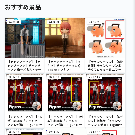
おすすめ景品
24.06.01
24.06.01
24.06.05
【チェンソーマン】【チ
【チェンソーマン】【マ
【チェンソーマン】【B泣
ェンソーマン】チェンソ
キマ】チェンソーマン Q
き顔】チェンソーマンポ
ーマン ぬーどるストッパ
posket-マキマ-
チタフロッキーミニフィ
ーフィギュアーチェンソ
ギュア
ーマンー
26.07.16
26.07.16
26.07.16
【チェンソーマン】【Bレ
【チェンソーマン】【Dボ
【チェンソーマン】【Aデ
ゼ】劇場版『チェンソー
ム】劇場版『チェンソー
ンジ】劇場版『チェンソ
マン レゼ篇』 Figuno-
マン レゼ篇』 Figuno-
ーマン レゼ篇』 Figuno-
DENJI＆REZE＆
DENJI＆REZE＆
DENJI＆REZE＆
CHAINSAW MAN＆
26.07.16
CHAINSAW MAN＆
22.10.07
CHAINSAW MAN＆
22.10.07