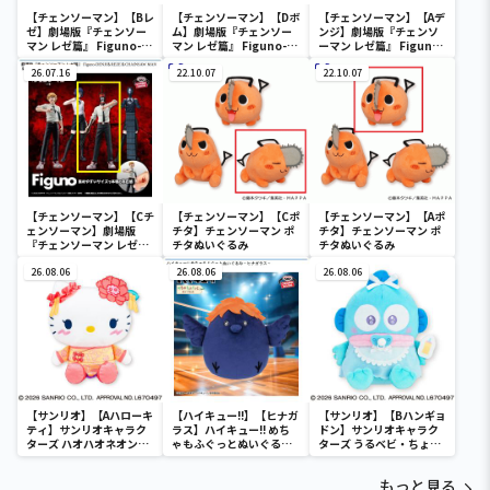
【チェンソーマン】【Bレ
【チェンソーマン】【Dボ
【チェンソーマン】【Aデ
ゼ】劇場版『チェンソー
ム】劇場版『チェンソー
ンジ】劇場版『チェンソ
マン レゼ篇』 Figuno-
マン レゼ篇』 Figuno-
ーマン レゼ篇』 Figuno-
DENJI＆REZE＆
DENJI＆REZE＆
DENJI＆REZE＆
CHAINSAW MAN＆
26.07.16
CHAINSAW MAN＆
22.10.07
CHAINSAW MAN＆
22.10.07
BOMB-
BOMB-
BOMB-
【チェンソーマン】【Cチ
【チェンソーマン】【Cポ
【チェンソーマン】【Aポ
ェンソーマン】劇場版
チタ】チェンソーマン ポ
チタ】チェンソーマン ポ
『チェンソーマン レゼ
チタぬいぐるみ
チタぬいぐるみ
篇』 Figuno-DENJI＆
REZE＆CHAINSAW MAN
26.08.06
26.08.06
26.08.06
＆BOMB-
【サンリオ】【Aハローキ
【ハイキュー!!】【ヒナガ
【サンリオ】【Bハンギョ
ティ】サンリオキャラク
ラス】ハイキュー!! めち
ドン】サンリオキャラク
ターズ ハオハオネオンタ
ゃもふぐっとぬいぐるみ
ターズ うるベビ・ちょい
ウンドールBIGタイプ1
～ヒナガラス～
デカドール
もっと見る