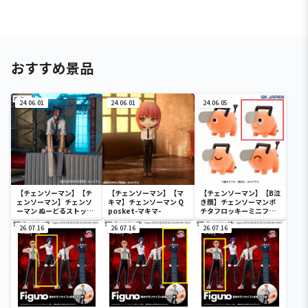
おすすめ景品
24.06.01
24.06.01
24.06.05
【チェンソーマン】【チ
【チェンソーマン】【マ
【チェンソーマン】【B泣
ェンソーマン】チェンソ
キマ】チェンソーマン Q
き顔】チェンソーマンポ
ーマン ぬーどるストッパ
posket-マキマ-
チタフロッキーミニフィ
ーフィギュアーチェンソ
ギュア
ーマンー
26.07.16
26.07.16
26.07.16