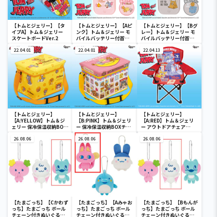
【トムとジェリー】【タ
【トムとジェリー】【Aピ
【トムとジェリー】【Bグ
イプA】トム＆ジェリー
ンク】トム＆ジェリー モ
レー】トム＆ジェリー モ
スケートボードVer.2
バイルバッテリー付首か
バイルバッテリー付首か
けファン
けファン
22.04.01
22.04.01
22.04.13
【トムとジェリー】
【トムとジェリー】
【トムとジェリー】
【A:YELLOW】トム＆ジ
【B:PINK】トム＆ジェリ
【A:RED】トム＆ジェリ
ェリー 保冷保温収納BOX
ー 保冷保温収納BOXチェ
ー アウトドアチェア
チェア
ア
Ver.3
26.08.06
26.08.06
26.08.06
【たまごっち】【Cかわず
【たまごっち】【Aみゃお
【たまごっち】【Bもんが
っち】たまごっち ボール
っち】たまごっち ボール
っち】たまごっち ボール
チェーン付きぬいぐるみ
チェーン付きぬいぐるみ
チェーン付きぬいぐるみ