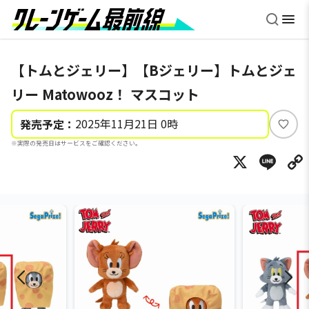
【トムとジェリー】【Bジェリー】トムとジェ
リー Matowooz！ マスコット
2025年11月21日 0時
発売予定：
い
※実際の発売日はサービスをご確認ください。
い
X
Li
ね