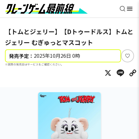
【トムとジェリー】【Dトゥードルス】トムと
ジェリー むぎゅっとマスコット
2025年10月26日 0時
発売予定：
い
※実際の発売日はサービスをご確認ください。
い
X
Li
ね