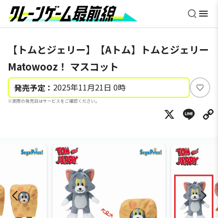
【トムとジェリー】【Aトム】トムとジェリー
Matowooz！ マスコット
2025年11月21日 0時
発売予定：
い
※実際の発売日はサービスをご確認ください。
い
X
Li
ね