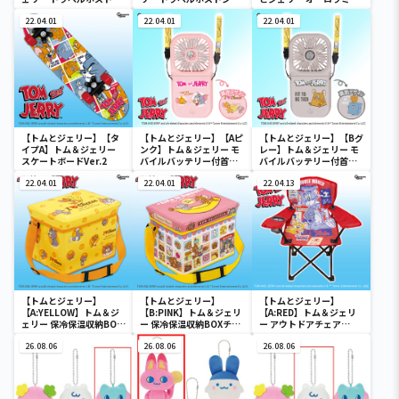
バック
ック
ポーチ
22.04.01
22.04.01
22.04.01
【トムとジェリー】【タ
【トムとジェリー】【Aピ
【トムとジェリー】【Bグ
イプA】トム＆ジェリー
ンク】トム＆ジェリー モ
レー】トム＆ジェリー モ
スケートボードVer.2
バイルバッテリー付首か
バイルバッテリー付首か
けファン
けファン
22.04.01
22.04.01
22.04.13
【トムとジェリー】
【トムとジェリー】
【トムとジェリー】
【A:YELLOW】トム＆ジ
【B:PINK】トム＆ジェリ
【A:RED】トム＆ジェリ
ェリー 保冷保温収納BOX
ー 保冷保温収納BOXチェ
ー アウトドアチェア
チェア
ア
Ver.3
26.08.06
26.08.06
26.08.06