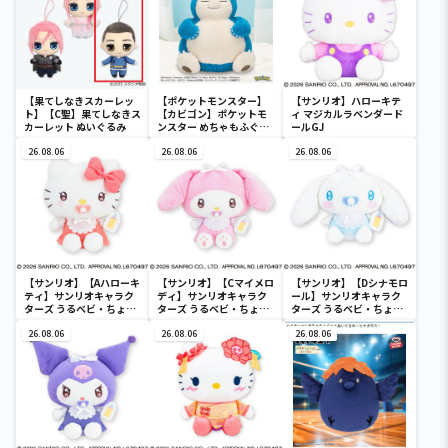
【果てしなきスカーレッ
【ポケットモンスター】
【サンリオ】ハローキテ
ト】【C聖】果てしなきス
【カビゴン】ポケットモ
ィ マジカルラベンダード
カーレット ぬいぐるみ
ンスター めちゃもふぐっ
ールGJ
と ほっこりいやされぬい
26.08.06
ぐるみ～カビゴン～
26.08.06
26.08.06
【サンリオ】【Aハローキ
【サンリオ】【Cマイメロ
【サンリオ】【Dシナモロ
ティ】サンリオキャラク
ディ】サンリオキャラク
ール】サンリオキャラク
ターズ うるベビ・ちょい
ターズ うるベビ・ちょい
ターズ うるベビ・ちょい
デカドール
デカドール
デカドール
26.08.06
26.08.06
26.08.06