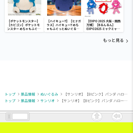
【ポケットモンスター】
【ハイキュー!!】【ヒナガ
【EXPO 2025 大阪・関西
【カビゴン】ポケットモ
ラス】ハイキュー!! めち
万博】【Bるんるん】
ンスター めちゃもふぐっ
ゃもふぐっとぬいぐるみ
EXPO2025 ミャクミャク
と ほっこりいやされぬい
～ヒナガラス～
カラフルゴム紐付きぬい
ぐるみ～カビゴン～
ぐるみ
もっと見る
トップ
景品情報
ぬいぐるみ
【サンリオ】【Bピンク】パンダ ハローキティ GIRAGIRA・BIGぬいぐるみ
トップ
景品情報
サンリオ
【サンリオ】【Bピンク】パンダ ハローキティ GIRAGIRA・BIGぬいぐるみ