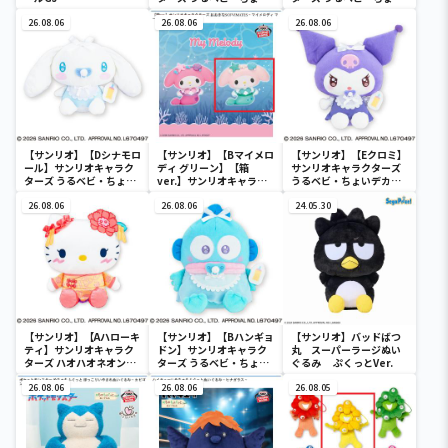
デカドール
デカドール
26.08.06
26.08.06
26.08.06
【サンリオ】【Dシナモロ
【サンリオ】【Bマイメロ
【サンリオ】【Eクロミ】
ール】サンリオキャラク
ディ グリーン】【箱
サンリオキャラクターズ
ターズ うるベビ・ちょい
ver.】サンリオキャラク
うるベビ・ちょいデカド
デカドール
ターズ おおきな
ール
26.08.06
SOFVIMATES～マイメロ
26.08.06
24.05.30
ディ マーメイドver. ～
【サンリオ】【Aハローキ
【サンリオ】【Bハンギョ
【サンリオ】バッドばつ
ティ】サンリオキャラク
ドン】サンリオキャラク
丸 スーパーラージぬい
ターズ ハオハオネオンタ
ターズ うるベビ・ちょい
ぐるみ ぷくっとVer.
ウンドールBIGタイプ1
デカドール
26.08.06
26.08.06
26.08.05