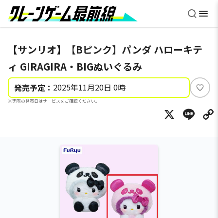
【サンリオ】【Bピンク】パンダ ハローキテ
ィ GIRAGIRA・BIGぬいぐるみ
2025年11月20日 0時
発売予定：
い
※実際の発売日はサービスをご確認ください。
い
X
Li
ね