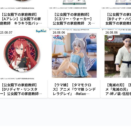
【公女殿下の家庭教師】
【公女殿下の家庭教師】
【公女殿下の家
【Aアレン】公女殿下の家
【Cエリー・ウォーカー】
【Bティナ・ハ
庭教師 キラキラ缶バッジ
公女殿下の家庭教師 スタ
女殿下の家庭教
（EX）
ンド付ビッグアクリルキー
ド付ビッグアク
チェーン（EX）
ェーン（EX）
25.08.07
26.08.06
26.08.06
【公女殿下の家庭教師】
【ウマ娘】【タマモクロ
【鬼滅の刃】【
【Dリディヤ・リンスタ
ス】アニメ『ウマ娘 シンデ
メ「鬼滅の刃」
ー】公女殿下の家庭教師
レラグレイ』 -Relax
ア-絆ノ装-伍拾
キラキラ缶バッジ（EX）
time-タマモクロス