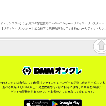
ンスター】公女殿下の家庭教師 Trio-Try-iT Figureーリディヤ・リンスターー
ディヤ・リンスター】公女殿下の家庭教師 Trio-Try-iT Figureーリディヤ・リ
DMMオンクレは自宅にて24時間オンラインクレーンゲームが楽しめるサービスです
遊べる景品は3,000点以上！発送依頼を行えばご自宅に獲得した景品をお届け！
ゲット保証機能があるので、初心者の方でも安心して楽しめます。