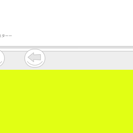
ンスターー
。