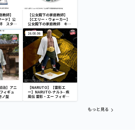
庭教師】
【公女殿下の家庭教師】
ワード】公
【Cエリー・ウォーカー】
師 スタン
公女殿下の家庭教師 キラ
リルキーチ
キラ缶バッジ（EX）
26.08.06
狛治】アニ
【NARUTO】【雷影エ
 フィギュ
ー】NARUTO-ナルト- 疾
壱ノ型
風伝 雷影・エー フィギュ
ア～五影集結…!!～
もっと見る