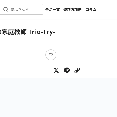
景品一覧
遊び方攻略
コラム
景品を探す
新着景品
インタビュー
カテゴリ一覧
ニュース
師 Trio-Try-
作品名一覧
店舗
メーカー一覧
開発
攻略
い
プライズ
い
X
Line
Copy Lin
ね
イベント
キャラ特集