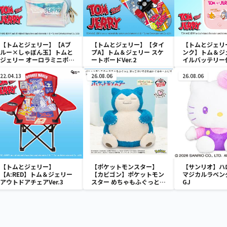
【トムとジェリー】【Aブ
【トムとジェリー】【タイ
【トムとジェリ
ルー×しゃぼん玉】トムと
プA】トム＆ジェリー スケ
ンク】トム＆ジ
ジェリー オーロラミニポー
ートボードVer.2
イルバッテリー
チ
ァン
22.04.13
26.08.06
26.08.06
【トムとジェリー】
【ポケットモンスター】
【サンリオ】ハ
【A:RED】トム＆ジェリー
【カビゴン】ポケットモン
マジカルラベン
アウトドアチェアVer.3
スター めちゃもふぐっと
GJ
ほっこりいやされぬいぐる
み～カビゴン～