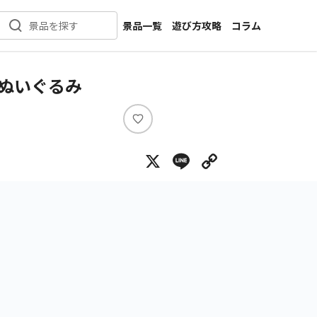
景品一覧
遊び方攻略
コラム
景品を探す
新着景品
インタビュー
カテゴリ一覧
ニュース
Gぬいぐるみ
作品名一覧
店舗
メーカー一覧
開発
い
い
攻略
X
Line
Copy Lin
ね
プライズ
イベント
キャラ特集