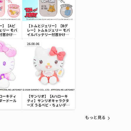
ー】【Aピ
【トムとジェリー】【Bグ
ェリー モバ
レー】トム＆ジェリー モバ
付首かけフ
イルバッテリー付首かけフ
ァン
26.08.06
ローキティ
【サンリオ】【Aハローキ
ダードール
ティ】サンリオキャラクタ
ーズ うるベビ・ちょいデカ
ドール
もっと見る