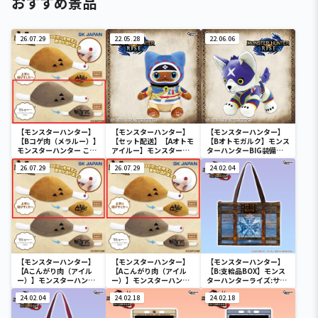
おすすめ景品
26.07.29
22.05.28
22.06.06
【モンスターハンター】
【モンスターハンター】
【モンスターハンター】
【Bコゲ肉（メラルー）】
【セット配送】【Aオトモ
【Bオトモガルク】モンス
モンスターハンター こん
アイルー】モンスターハ
ターハンターBIG装備ぬ
がり肉 サウンドギミック
ンターBIG装備ぬいぐる
いぐるみ
付きぬいぐるみ
26.07.29
み
26.07.29
24.02.04
【モンスターハンター】
【モンスターハンター】
【モンスターハンター】
【Aこんがり肉（アイル
【Aこんがり肉（アイル
【B:支給品BOX】モンス
ー）】モンスターハンタ
ー）】モンスターハンタ
ターハンターライズ:サン
ー こんがり肉 サウンドギ
ー こんがり肉 サウンドギ
ブレイク トートバッグ
ミック付きぬいぐるみ
24.02.04
ミック付きぬいぐるみ
24.02.18
24.02.18