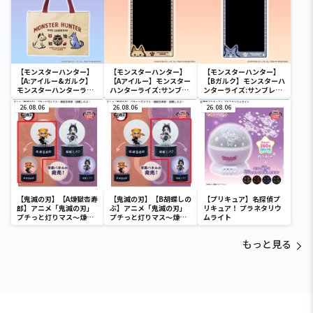
【モンスターハンター】
【モンスターハンター】
【モンスターハンター】
【A:アイルー&ガルク】
【Aアイルー】モンスター
【Bガルク】モンスターハ
モンスターハンターライ
ハンターライズ:サンブレ
ンターライズ:サンブレイ
ズ:サンブレイク トートバ
イク デジタルメモパッド
ク デジタルメモパッド
ッグ
26.08.06
26.08.06
26.08.06
【鬼滅の刃】【A煉獄杏寿
【鬼滅の刃】【B胡蝶しの
【プリキュア】名探偵プ
郎】アニメ「鬼滅の刃」
ぶ】アニメ「鬼滅の刃」
リキュア！ プラネタリウ
プチっと灯りマス～煉獄
プチっと灯りマス～煉獄
ムライト
杏寿郎・胡蝶しのぶ～
杏寿郎・胡蝶しのぶ～
もっと見る