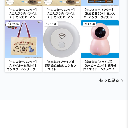
【モンスターハンター】
【モンスターハンター】
【モンスターハンター】
【Aこんがり肉（アイル
【Aこんがり肉（アイル
【B:支給品BOX】モンス
ー）】モンスターハンタ
ー）】モンスターハンタ
ターハンターライズ:サン
ー こんがり肉 サウンドギ
ー こんがり肉 サウンドギ
ブレイク トートバッグ
ミック付きぬいぐるみ
24.02.04
ミック付きぬいぐるみ
26.07.21
26.07.20
【モンスターハンター】
【家電製品(プライズ)】
【家電製品(プライズ)】
【A:アイルー&ガルク】
超音波式虫除けコンセン
【Aベビーピンク】遠隔操
モンスターハンターライ
トライト
作！マイホームカメラ 2
ズ:サンブレイク トートバ
ッグ
もっと見る