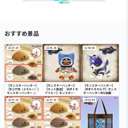
おすすめ景品
26.07.29
22.05.28
22.06.06
【モンスターハンター】
【モンスターハンター】
【モンスターハンター】
【Bコゲ肉（メラルー）】
【セット配送】【Aオトモ
【Bオトモガルク】モンス
モンスターハンター こん
アイルー】モンスターハ
ターハンターBIG装備ぬ
がり肉 サウンドギミック
ンターBIG装備ぬいぐる
いぐるみ
付きぬいぐるみ
26.07.29
み
26.07.29
24.02.04