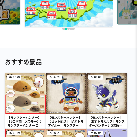
おすすめ景品
26.07.29
22.05.28
22.06.06
【モンスターハンター】
【モンスターハンター】
【モンスターハンター】
【Bコゲ肉（メラルー）】
【セット配送】【Aオトモ
【Bオトモガルク】モンス
モンスターハンター こん
アイルー】モンスターハ
ターハンターBIG装備ぬ
がり肉 サウンドギミック
ンターBIG装備ぬいぐる
いぐるみ
付きぬいぐるみ
26.07.29
み
26.07.29
24.02.04