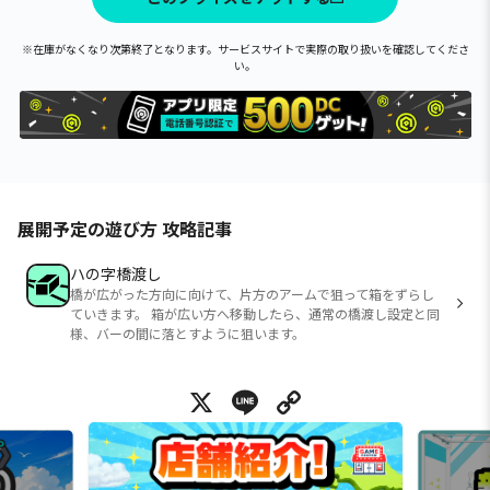
※在庫がなくなり次第終了となります。サービスサイトで実際の取り扱いを確認してくださ
い。
展開予定の遊び方 攻略記事
ハの字橋渡し
橋が広がった方向に向けて、片方のアームで狙って箱をずらし
ていきます。 箱が広い方へ移動したら、通常の橋渡し設定と同
様、バーの間に落とすように狙います。
X
Line
Copy Link