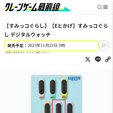
【すみっコぐらし】【Eとかげ】すみっコぐら
し デジタルウォッチ
2025年11月23日 0時
発売予定：
い
※実際の発売日はサービスをご確認ください。
い
X
Li
ね