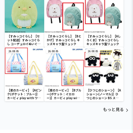
【すみっコぐらし】【セ
【すみっコぐらし】【Bと
【すみっコぐらし】【Aし
ット配送】すみっコぐら
かげ】すみっコぐらし キ
ろくま】すみっコぐらし
し コーデュロイぬいぐる
ッズキャラ型リュック
キッズキャラ型リュック
みXL プレミアム ぺんぎ
ん？
26.08.05
26.08.05
26.08.05
【星のカービィ】【Aピン
【星のカービィ】【Bブル
【ひつじのショーン】【A
ク(ポケット：ブルー)】
ー(ポケット：イエロ
ショーン(ノーマル)】ひ
カービィ play with ワド
ー)】カービィ play with
つじのショーン BS スマ
ルディ ボストンバッグ
ワドルディ ボストンバッ
ホショーンルダー
グ
もっと見る