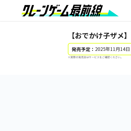
【おでかけ子ザメ】
2025年11月14日
発売予定：
※実際の発売日はサービスをご確認ください。