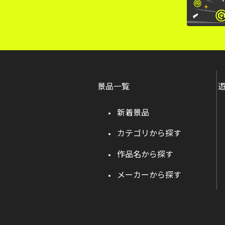
景品一覧
新着景品
カテゴリから探す
作品名から探す
メーカーから探す