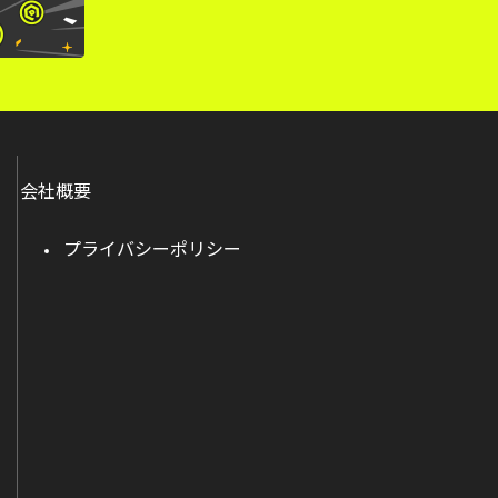
会社概要
プライバシーポリシー