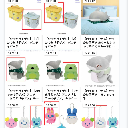
23.05.31
23.05.31
23.09.12
【おでかけ子ザメ】【B】
【おでかけ子ザメ】【A】
【おでかけ子ザメ】おで
おでかけ子ザメ バニテ
おでかけ子ザメ バニテ
かけ子ザメ めちゃもふぐ
ィポーチ
ィポーチ
っとぬいぐるみ～おねむ
り子ザメ～
24.01.11
24.01.11
24.01.19
【おでかけ子ザメ】【Aお
【おでかけ子ザメ】【Bか
【おでかけ子ザメ】おで
でかけ子ザメ】アニメ
えるちゃん】アニメ「お
かけ子ザメ ましゅもっ
「おでかけ子ザメ」 もふ
でかけ子ザメ」 もふぐっ
ち
ぐっとぬいぐるみ～子ザ
とぬいぐるみ～子ザメと
メとかえるちゃん～
26.08.06
かえるちゃん～
26.08.06
26.08.06