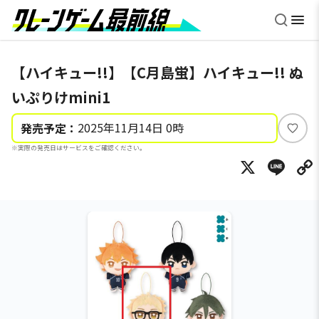
【ハイキュー!!】【C月島蛍】ハイキュー!! ぬ
いぷりけmini1
2025年11月14日 0時
発売予定：
い
※実際の発売日はサービスをご確認ください。
い
X
Li
ね