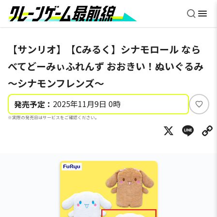
【サンリオ】【Cみるく】シナモロール なら
べてどーみぃふれんず おおきい！ぬいぐるみ
～シナモンフレンズ～
2025年11月9日 0時
発売予定：
い
※実際の発売日はサービスをご確認ください。
い
X
Li
ね