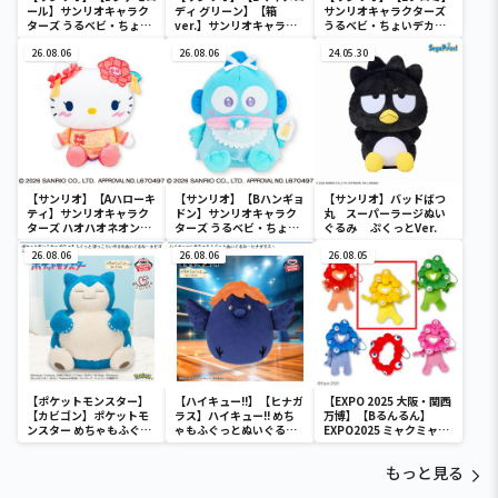
ール】サンリオキャラク
ディ グリーン】【箱
サンリオキャラクターズ
ターズ うるベビ・ちょい
ver.】サンリオキャラク
うるベビ・ちょいデカド
デカドール
ターズ おおきな
ール
26.08.06
SOFVIMATES～マイメロ
26.08.06
24.05.30
ディ マーメイドver. ～
【サンリオ】【Aハローキ
【サンリオ】【Bハンギョ
【サンリオ】バッドばつ
ティ】サンリオキャラク
ドン】サンリオキャラク
丸 スーパーラージぬい
ターズ ハオハオネオンタ
ターズ うるベビ・ちょい
ぐるみ ぷくっとVer.
ウンドールBIGタイプ1
デカドール
26.08.06
26.08.06
26.08.05
【ポケットモンスター】
【ハイキュー!!】【ヒナガ
【EXPO 2025 大阪・関西
【カビゴン】ポケットモ
ラス】ハイキュー!! めち
万博】【Bるんるん】
ンスター めちゃもふぐっ
ゃもふぐっとぬいぐるみ
EXPO2025 ミャクミャク
と ほっこりいやされぬい
～ヒナガラス～
カラフルゴム紐付きぬい
ぐるみ～カビゴン～
ぐるみ
もっと見る