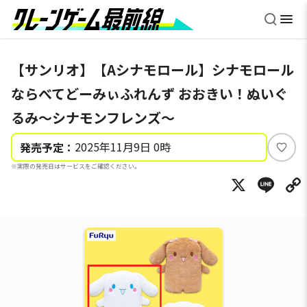
【サンリオ】【Aシナモロール】シナモロール
ならべてどーみぃふれんず おおきい！ぬいぐ
るみ～シナモンフレンズ～
2025年11月9日 0時
発売予定：
い
※実際の発売日はサービスをご確認ください。
い
X
Li
ね