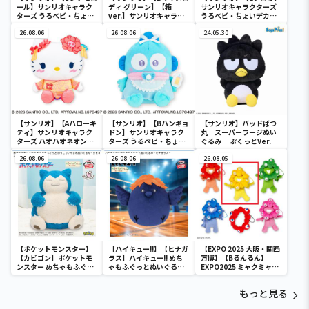
ール】サンリオキャラク
ディ グリーン】【箱
サンリオキャラクターズ
ターズ うるベビ・ちょい
ver.】サンリオキャラク
うるベビ・ちょいデカド
デカドール
ターズ おおきな
ール
26.08.06
SOFVIMATES～マイメロ
26.08.06
24.05.30
ディ マーメイドver. ～
【サンリオ】【Aハローキ
【サンリオ】【Bハンギョ
【サンリオ】バッドばつ
ティ】サンリオキャラク
ドン】サンリオキャラク
丸 スーパーラージぬい
ターズ ハオハオネオンタ
ターズ うるベビ・ちょい
ぐるみ ぷくっとVer.
ウンドールBIGタイプ1
デカドール
26.08.06
26.08.06
26.08.05
【ポケットモンスター】
【ハイキュー!!】【ヒナガ
【EXPO 2025 大阪・関西
【カビゴン】ポケットモ
ラス】ハイキュー!! めち
万博】【Bるんるん】
ンスター めちゃもふぐっ
ゃもふぐっとぬいぐるみ
EXPO2025 ミャクミャク
と ほっこりいやされぬい
～ヒナガラス～
カラフルゴム紐付きぬい
ぐるみ～カビゴン～
ぐるみ
もっと見る