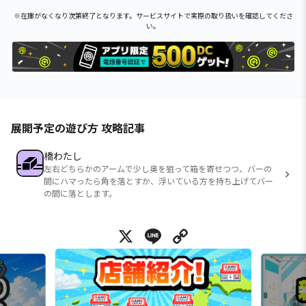
※在庫がなくなり次第終了となります。サービスサイトで実際の取り扱いを確認してくださ
い。
展開予定の遊び方 攻略記事
橋わたし
左右どちらかのアームで少し奥を狙って箱を寄せつつ、バーの
間にハマったら角を落とすか、浮いている方を持ち上げてバー
の間に落とします。
X
Line
Copy Link