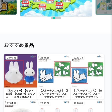
おすすめ景品
24.06.01
22.03.18
22.03.18
【ミッフィー】【セット
【ブルーナアニマル】【B
【ブルーナアニマル】【A
配送】【Aおばけ】ミッフ
ブルーナグリーン】ブル
ブルーナブルー】ブルー
ィー SLサイズぬいぐる
ーナアニマル ボアクッシ
ナアニマル ボアクッショ
み おばけごっこ
ョン うさぎ
ン うさぎ
22.04.01
22.06.06
22.06.06