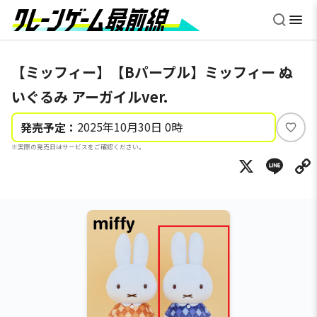
【ミッフィー】【Bパープル】ミッフィー ぬ
いぐるみ アーガイルver.
2025年10月30日 0時
発売予定：
い
※実際の発売日はサービスをご確認ください。
い
X
Li
ね