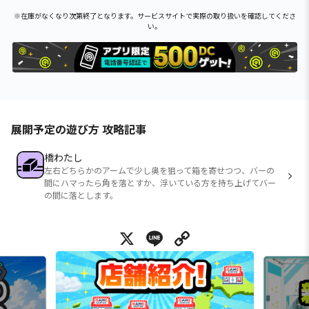
※在庫がなくなり次第終了となります。サービスサイトで実際の取り扱いを確認してくださ
い。
展開予定の遊び方 攻略記事
橋わたし
左右どちらかのアームで少し奥を狙って箱を寄せつつ、バーの
間にハマったら角を落とすか、浮いている方を持ち上げてバー
の間に落とします。
X
Line
Copy Link