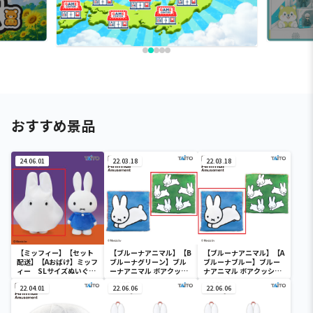
おすすめ景品
24.06.01
22.03.18
22.03.18
【ミッフィー】【セット
【ブルーナアニマル】【B
【ブルーナアニマル】【A
配送】【Aおばけ】ミッフ
ブルーナグリーン】ブル
ブルーナブルー】ブルー
ィー SLサイズぬいぐる
ーナアニマル ボアクッシ
ナアニマル ボアクッショ
み おばけごっこ
ョン うさぎ
ン うさぎ
22.04.01
22.06.06
22.06.06