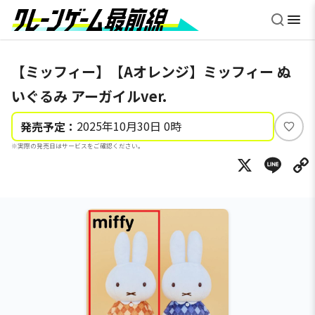
【ミッフィー】【Aオレンジ】ミッフィー ぬ
いぐるみ アーガイルver.
2025年10月30日 0時
発売予定：
い
※実際の発売日はサービスをご確認ください。
い
X
Li
ね