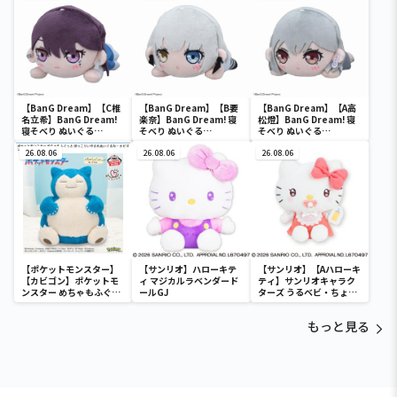
【BanG Dream】【C椎
【BanG Dream】【B要
【BanG Dream】【A高
名立希】BanG Dream!
楽奈】BanG Dream! 寝
松燈】BanG Dream! 寝
寝そべり ぬいぐる
そべり ぬいぐる
そべり ぬいぐる
み“MyGO!!!!!”Vol.2（EX
み“MyGO!!!!!”Vol.1（EX
み“MyGO!!!!!”Vol.1（EX
）
26.08.06
）
26.08.06
）
26.08.06
【ポケットモンスター】
【サンリオ】ハローキテ
【サンリオ】【Aハローキ
【カビゴン】ポケットモ
ィ マジカルラベンダード
ティ】サンリオキャラク
ンスター めちゃもふぐっ
ールGJ
ターズ うるベビ・ちょい
と ほっこりいやされぬい
デカドール
ぐるみ～カビゴン～
もっと見る