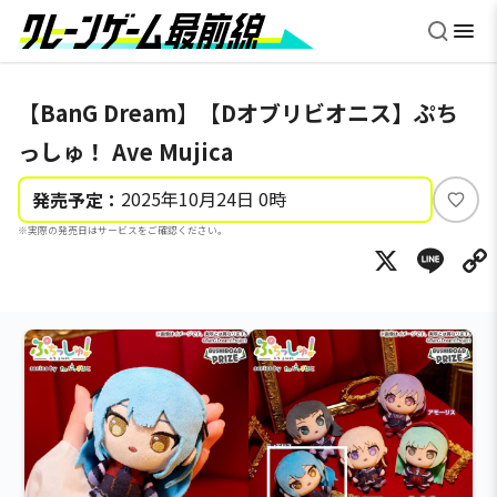
【BanG Dream】【Dオブリビオニス】ぷち
っしゅ！ Ave Mujica
2025年10月24日 0時
発売予定：
い
※実際の発売日はサービスをご確認ください。
い
X
Li
ね