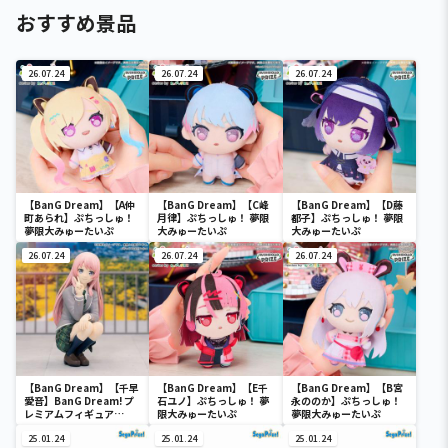
おすすめ景品
26.07.24
26.07.24
26.07.24
【BanG Dream】【A仲
【BanG Dream】【C峰
【BanG Dream】【D藤
町あられ】ぷちっしゅ！
月律】ぷちっしゅ！ 夢限
都子】ぷちっしゅ！ 夢限
夢限大みゅーたいぷ
大みゅーたいぷ
大みゅーたいぷ
26.07.24
26.07.24
26.07.24
【BanG Dream】【千早
【BanG Dream】【E千
【BanG Dream】【B宮
愛音】BanG Dream! プ
石ユノ】ぷちっしゅ！ 夢
永ののか】ぷちっしゅ！
レミアムフィギュア
限大みゅーたいぷ
夢限大みゅーたいぷ
MyGO!!!!! 千早愛音 制服
ver.
25.01.24
25.01.24
25.01.24