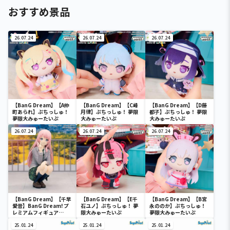
おすすめ景品
26.07.24
26.07.24
26.07.24
【BanG Dream】【A仲
【BanG Dream】【C峰
【BanG Dream】【D藤
町あられ】ぷちっしゅ！
月律】ぷちっしゅ！ 夢限
都子】ぷちっしゅ！ 夢限
夢限大みゅーたいぷ
大みゅーたいぷ
大みゅーたいぷ
26.07.24
26.07.24
26.07.24
【BanG Dream】【千早
【BanG Dream】【E千
【BanG Dream】【B宮
愛音】BanG Dream! プ
石ユノ】ぷちっしゅ！ 夢
永ののか】ぷちっしゅ！
レミアムフィギュア
限大みゅーたいぷ
夢限大みゅーたいぷ
MyGO!!!!! 千早愛音 制服
ver.
25.01.24
25.01.24
25.01.24