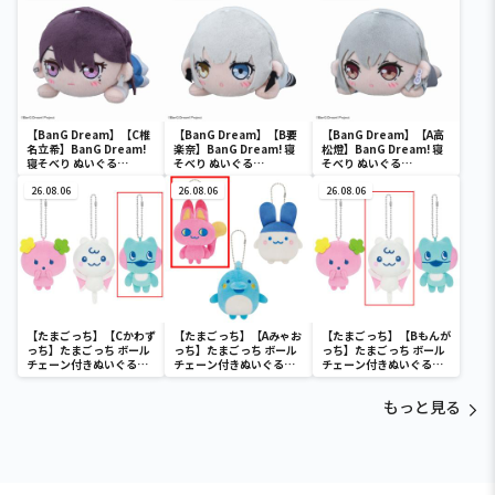
【BanG Dream】【C椎
【BanG Dream】【B要
【BanG Dream】【A高
名立希】BanG Dream!
楽奈】BanG Dream! 寝
松燈】BanG Dream! 寝
寝そべり ぬいぐる
そべり ぬいぐる
そべり ぬいぐる
み“MyGO!!!!!”Vol.2（EX
み“MyGO!!!!!”Vol.1（EX
み“MyGO!!!!!”Vol.1（EX
）
26.08.06
）
26.08.06
）
26.08.06
【たまごっち】【Cかわず
【たまごっち】【Aみゃお
【たまごっち】【Bもんが
っち】たまごっち ボール
っち】たまごっち ボール
っち】たまごっち ボール
チェーン付きぬいぐるみ
チェーン付きぬいぐるみ
チェーン付きぬいぐるみ
～Tamagotchi
～Tamagotchi
～Tamagotchi
Paradise～vol.3
Paradise～vol.2-R
Paradise～vol.3
もっと見る