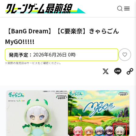
【BanG Dream】【C要楽奈】きゃらごん
MyGO!!!!!
2026年6月26日 0時
発売予定：
い
※実際の発売日はサービスをご確認ください。
い
X
Li
ね