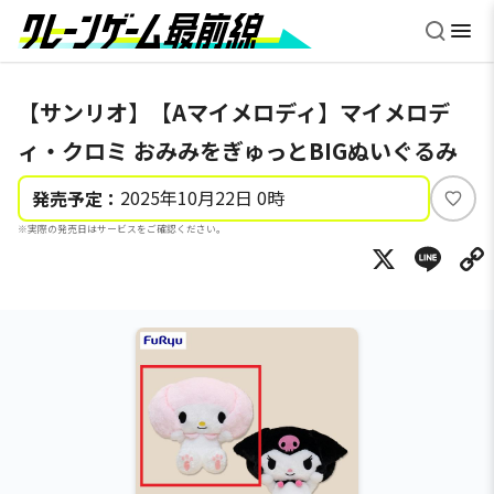
【サンリオ】【Aマイメロディ】マイメロデ
ィ・クロミ おみみをぎゅっとBIGぬいぐるみ
2025年10月22日 0時
発売予定：
い
※実際の発売日はサービスをご確認ください。
い
X
Li
ね