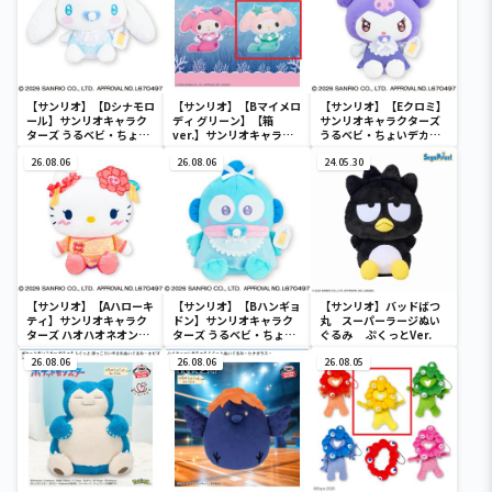
【サンリオ】【Dシナモロ
【サンリオ】【Bマイメロ
【サンリオ】【Eクロミ】
ール】サンリオキャラク
ディ グリーン】【箱
サンリオキャラクターズ
ターズ うるベビ・ちょい
ver.】サンリオキャラク
うるベビ・ちょいデカド
デカドール
ターズ おおきな
ール
26.08.06
SOFVIMATES～マイメロ
26.08.06
24.05.30
ディ マーメイドver. ～
【サンリオ】【Aハローキ
【サンリオ】【Bハンギョ
【サンリオ】バッドばつ
ティ】サンリオキャラク
ドン】サンリオキャラク
丸 スーパーラージぬい
ターズ ハオハオネオンタ
ターズ うるベビ・ちょい
ぐるみ ぷくっとVer.
ウンドールBIGタイプ1
デカドール
26.08.06
26.08.06
26.08.05