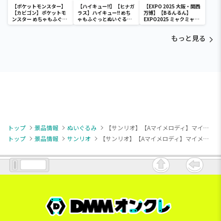
【ポケットモンスター】
【ハイキュー!!】【ヒナガ
【EXPO 2025 大阪・関西
【カビゴン】ポケットモ
ラス】ハイキュー!! めち
万博】【Bるんるん】
ンスター めちゃもふぐっ
ゃもふぐっとぬいぐるみ
EXPO2025 ミャクミャク
と ほっこりいやされぬい
～ヒナガラス～
カラフルゴム紐付きぬい
ぐるみ～カビゴン～
ぐるみ
もっと見る
トップ
景品情報
ぬいぐるみ
【サンリオ】【Aマイメロディ】マイメロディ・クロミ おみみをぎゅっとBIGぬいぐるみ
トップ
景品情報
サンリオ
【サンリオ】【Aマイメロディ】マイメロディ・クロミ おみみをぎゅっとBIGぬいぐるみ