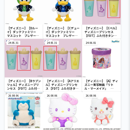
【ディズニー】【Dルー
【ディズニー】【Cデュー
【ディズニー】【Cベル】
イ】ダックファミリー
イ】ダックファミリー
ディズニープリンセス
マスコット ブレザーコ
マスコット ブレザーコ
【FDT】ふた付きタンブ
スチューム
スチューム
ラー
24.05.31
24.05.31
24.06.01
【ディズニー】【Bラプン
【ディズニー】【Aアリエ
【ディズニー】【A】ディ
ツェル】ディズニープリ
ル】ディズニープリンセ
ズニー実写映画『リト
ンセス 【FDT】ふた付き
ス 【FDT】ふた付きタン
ル・マーメイド』
タンブラー
ブラー
[PtZ]折り畳みボックス
26.08.06
26.08.06
チェアー
26.08.06