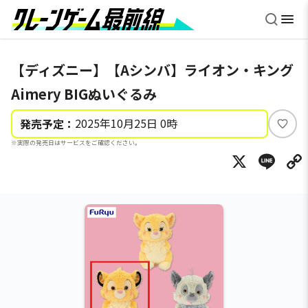
【ディズニー】【Aシンバ】ライオン・キング
Aimery BIGぬいぐるみ
2025年10月25日 0時
発売予定：
い
※実際の発売日はサービスをご確認ください。
い
X
Li
ね