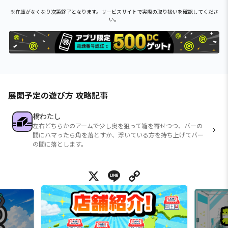
※在庫がなくなり次第終了となります。サービスサイトで実際の取り扱いを確認してくださ
い。
展開予定の遊び方 攻略記事
橋わたし
左右どちらかのアームで少し奥を狙って箱を寄せつつ、バーの
間にハマったら角を落とすか、浮いている方を持ち上げてバー
の間に落とします。
X
Line
Copy Link