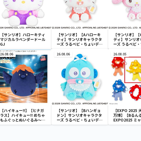
【サンリオ】ハローキティ
【サンリオ】【Aハローキ
【サンリオ】【
マジカルラベンダードール
ティ】サンリオキャラクタ
ディ】サンリオ
GJ
ーズ うるベビ・ちょいデカ
ーズ うるベビ
ドール
ドール
26.08.06
26.08.06
26.08.05
【ハイキュー!!】【ヒナガ
【サンリオ】【Bハンギョ
【EXPO 2025
ラス】ハイキュー!! めちゃ
ドン】サンリオキャラクタ
万博】【Bるん
もふぐっとぬいぐるみ～ヒ
ーズ うるベビ・ちょいデカ
EXPO2025 
ナガラス～
ドール
カラフルゴム紐
るみ