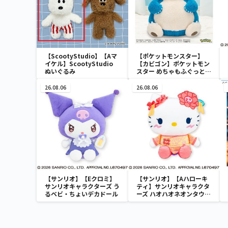
【ScootyStudio】【Aマ
【ポケットモンスター】
イケル】ScootyStudio
【カビゴン】ポケットモン
ぬいぐるみ
スター めちゃもふぐっと
ほっこりいやされぬいぐる
み～カビゴン～
26.08.06
26.08.06
【サンリオ】【Eクロミ】
【サンリオ】【Aハローキ
サンリオキャラクターズ う
ティ】サンリオキャラクタ
るベビ・ちょいデカドール
ーズ ハオハオネオンタウン
ドールBIGタイプ1