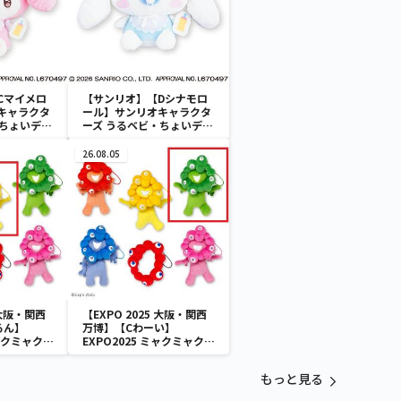
Cマイメロ
【サンリオ】【Dシナモロ
キャラクタ
ール】サンリオキャラクタ
・ちょいデカ
ーズ うるベビ・ちょいデカ
ドール
26.08.05
 大阪・関西
【EXPO 2025 大阪・関西
るん】
万博】【Cわーい】
ミャクミャク
EXPO2025 ミャクミャク
付きぬいぐ
カラフルゴム紐付きぬいぐ
るみ
もっと見る