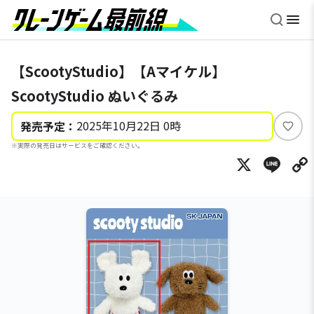
【ScootyStudio】【Aマイケル】
ScootyStudio ぬいぐるみ
2025年10月22日 0時
発売予定：
い
※実際の発売日はサービスをご確認ください。
い
X
Li
ね