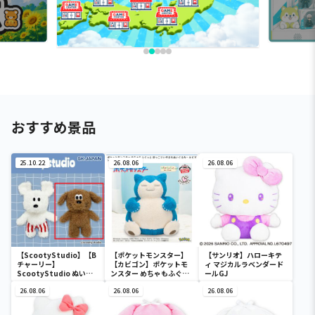
おすすめ景品
25.10.22
26.08.06
26.08.06
【ScootyStudio】【B
【ポケットモンスター】
【サンリオ】ハローキテ
チャーリー】
【カビゴン】ポケットモ
ィ マジカルラベンダード
ScootyStudio ぬいぐ
ンスター めちゃもふぐっ
ールGJ
るみ
と ほっこりいやされぬい
26.08.06
ぐるみ～カビゴン～
26.08.06
26.08.06