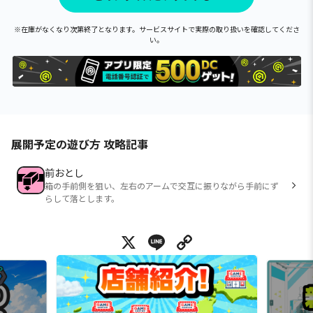
※在庫がなくなり次第終了となります。サービスサイトで実際の取り扱いを確認してくださ
い。
展開予定の遊び方 攻略記事
前おとし
箱の手前側を狙い、左右のアームで交互に振りながら手前にず
らして落とします。
X
Line
Copy Link