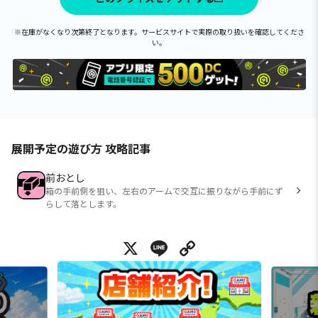
※在庫がなくなり次第終了となります。サービスサイトで実際の取り扱いを確認してくださ
い。
展開予定の遊び方 攻略記事
前おとし
箱の手前側を狙い、左右のアームで交互に振りながら手前にず
らして落とします。
X
Line
Copy Link