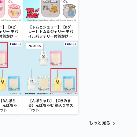
ー】【Aピ
【トムとジェリー】【Bグ
ェリー モバ
レー】トム＆ジェリー モバ
付首かけフ
イルバッテリー付首かけフ
ァン
26.08.05
【Bんぽち
【んぽちゃむ】【Cきみま
】んぽちゃ
ろ】んぽちゃむ 箱入りマス
コット
コット
もっと見る