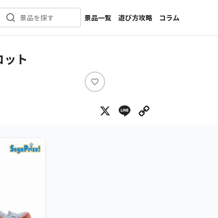
景品一覧
遊び方攻略
コラム
景品を探す
新着景品
インタビュー
カテゴリ一覧
ニュース
コット
作品名一覧
店舗
メーカー一覧
開発
い
い
攻略
X
Line
Copy Lin
ね
プライズ
イベント
キャラ特集