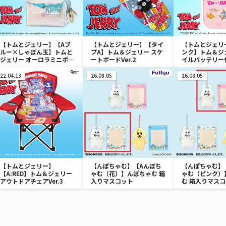
【トムとジェリー】【Aブ
【トムとジェリー】【タイ
【トムとジェリ
ルー×しゃぼん玉】トムと
プA】トム＆ジェリー スケ
ンク】トム＆ジ
ジェリー オーロラミニポー
ートボードVer.2
イルバッテリー
チ
ァン
22.04.13
26.08.05
26.08.05
【トムとジェリー】
【んぽちゃむ】【Aんぽち
【んぽちゃむ】
【A:RED】トム＆ジェリー
ゃむ（花）】んぽちゃむ 箱
ゃむ（ピンク）
アウトドアチェアVer.3
入りマスコット
む 箱入りマス